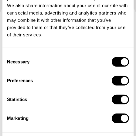
We also share information about your use of our site with
our social media, advertising and analytics partners who
may combine it with other information that you’ve
Prenotate la vostra esperienza
provided to them or that they’ve collected from your use
of their services.
con Vittorio
Specifica i dettagli della tua richiesta e i nostri Chef ti
C
invieranno un menù su misura.
Necessary
o
n
s
Preferences
e
n
t
Statistics
S
e
Marketing
l
e
c