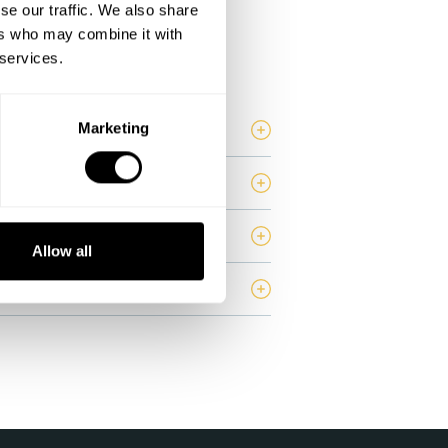
se our traffic. We also share
ers who may combine it with
 services.
 scegliere lo chef?
Marketing
ma di fare una prenotazione?
lla il servizio?
Allow all
?