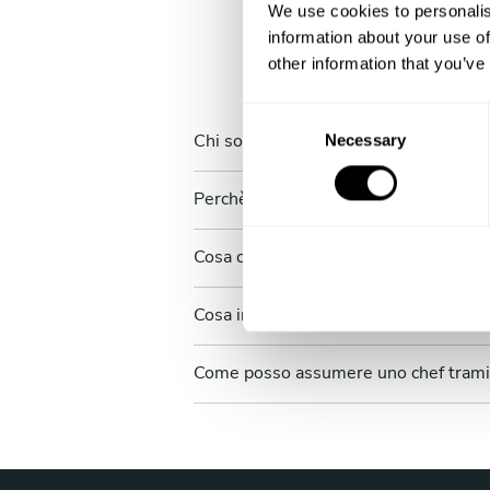
We use cookies to personalis
information about your use of
other information that you’ve
C
Chi sono gli chef?
Necessary
o
n
s
Perchè si prenota uno chef a domicili
e
n
Cosa comprende il singolo servizio?
t
S
Cosa includono i servizi multipli di Ta
e
l
Come posso assumere uno chef trami
e
c
t
i
o