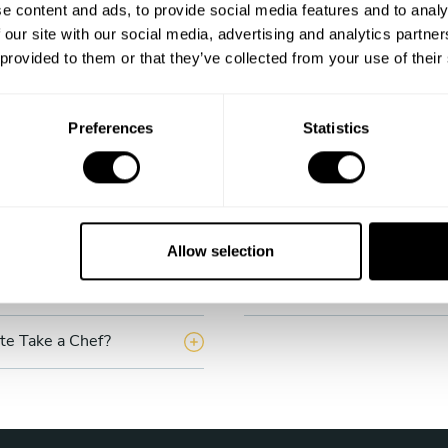
e content and ads, to provide social media features and to analy
Non c'è spazio per dubbi al tuo tavolo da pranzo.
 our site with our social media, advertising and analytics partn
 provided to them or that they’ve collected from your use of their
In base a quali criteri dovrei
Preferences
Statistics
o?
Posso contattare lo chef pri
Cosa succede se lo chef cance
Allow selection
ke a Chef?
Come funzionano le opinioni
te Take a Chef?