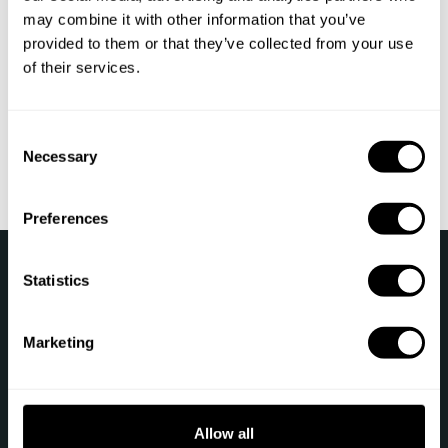
may combine it with other information that you’ve
provided to them or that they’ve collected from your use
of their services.
Door dit formulier in te dienen, bevestig ik dat ik de
Privacyverklaring
heb
gelezen en geaccepteerd.
C
Sturen
Necessary
o
n
s
Preferences
e
n
›
Take a Chef
Neem Contact Met Ons Op
t
Statistics
S
e
Volg ons
Marketing
l
e
c
t
Allow all
i