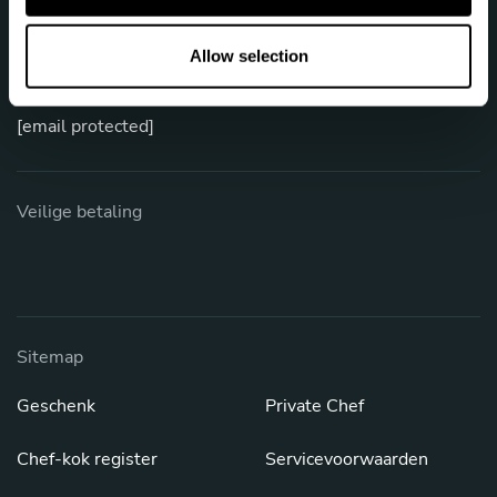
Laten we praten
o
n
Allow selection
Telefoon: +44 808 164 8519
[email protected]
Veilige betaling
Sitemap
Geschenk
Private Chef
Chef-kok register
Servicevoorwaarden