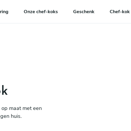
ring
Onze chef-koks
Geschenk
Chef-kok 
ok
ng op maat met een
igen huis.