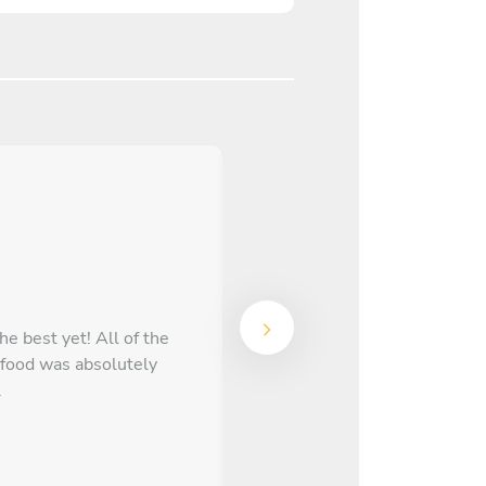
 best yet! All of the
We had an amazing night. F
 food was absolutely
service. Great food, very ni
.
It’s an