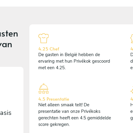
sten
van
4.25 Chef
4
De gasten in België hebben de
D
ervaring met hun Privékok gescoord
d
met een 4.25.
e
4.5 Presentatie
4
Niet alleen smaak telt! De
H
asis
presentatie van onze Privékoks
e
gerechten heeft een 4.5 gemiddelde
g
score gekregen.