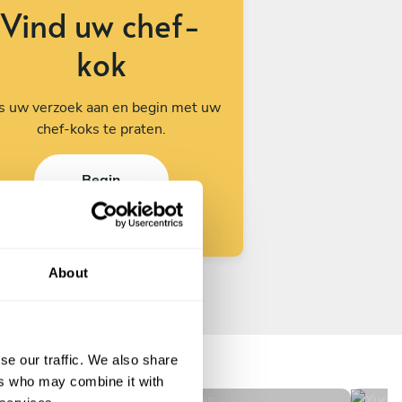
Vind uw chef-
kok
s uw verzoek aan en begin met uw
chef-koks te praten.
Begin
About
Yoshihito Mizuno
Yu
Bruges
Wat
se our traffic. We also share
Nieuw
N
ers who may combine it with