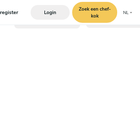
Zoek een chef-
register
Login
NL
kok