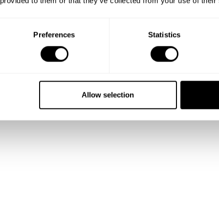
 provided to them or that they’ve collected from your use of their
Preferences
Statistics
lio ter
heeft tot
ie voor eten
Allow selection