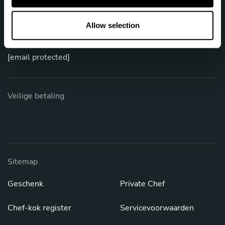
Laten we praten
o
n
Allow selection
Telefoon: +44 808 164 8519
[email protected]
Veilige betaling
Sitemap
Geschenk
Private Chef
Chef-kok register
Servicevoorwaarden