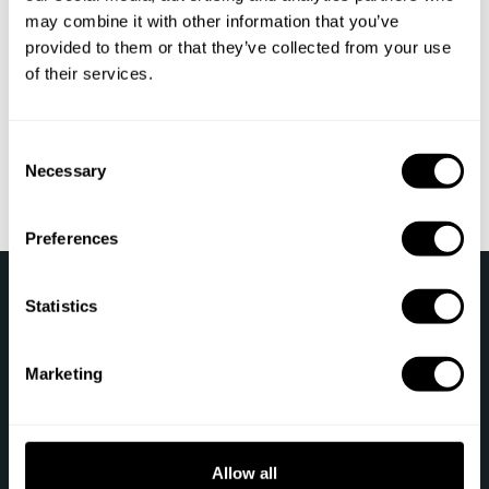
may combine it with other information that you’ve
provided to them or that they’ve collected from your use
of their services.
Door dit formulier in te dienen, bevestig ik dat ik de
Privacyverklaring
heb
gelezen en geaccepteerd.
C
Sturen
Necessary
o
n
s
Preferences
e
n
›
Take a Chef
Neem Contact Met Ons Op
t
Statistics
S
e
Volg ons
Marketing
l
e
c
t
Allow all
i