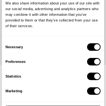
niets de beste koks
We also share information about your use of our site with
aan
our social media, advertising and analytics partners who
may combine it with other information that you’ve
provided to them or that they’ve collected from your use
of their services.
Bekijk onze recensies en sluit u aan bij ruim
%total_diners% tevreden gasten van over de hele
wereld.
C
Necessary
o
n
s
Preferences
e
n
t
Statistics
Oproep aan de beste chef-
S
e
koks!
Marketing
l
e
Klaar om de volgende stap in je carrière te zetten? Sluit u
c