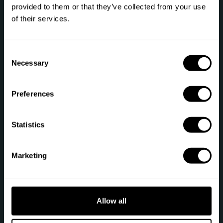
โทรศัพท์: +1 (844) 905-1243
provided to them or that they’ve collected from your use
of their services.
[email protected]
C
Necessary
การชำระเงินที่ปลอดภัย
o
n
s
Preferences
e
n
t
Statistics
Sitemap
S
e
ของขวัญ
พ่อครัวส่วนตัว
Marketing
l
e
ลงทะเบียนเชฟ
ข้อกำหนดในการให้บริการ
c
t
ข้อเสนองาน
นโยบายความเป็นส่วนตัว
Allow all
i
o