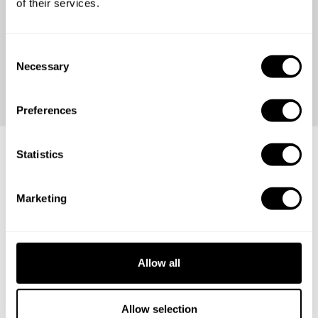
of their services.
查看我们的评论并加入来自世界各地超过 %total_diners%
的快乐客人。
C
Necessary
o
n
s
Preferences
e
n
t
Statistics
S
召集最好的厨师！
e
Marketing
l
准备好迈出职业生涯的下一步了吗？加入我们的全球社区并
e
展示您的才华。
c
t
Allow all
i
o
n
Allow selection