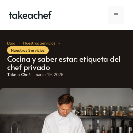
Saltar
al
Menú
contenido
Blog
»
Nuestros Servicios
»
Nuestros Servicios
Cocina y saber estar: etiqueta del
chef privado
Take a Chef
marzo 19, 2026