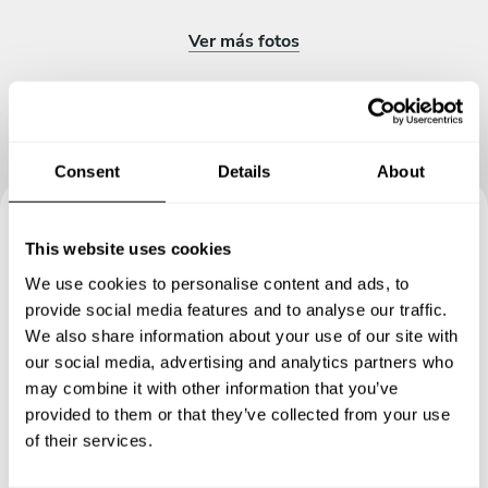
Ver más fotos
Consent
Details
About
Reserva tu experiencia con J
This website uses cookies
We use cookies to personalise content and ads, to
Pedro
provide social media features and to analyse our traffic.
We also share information about your use of our site with
Define los detalles de tu solicitud y nuestros Chefs te
our social media, advertising and analytics partners who
enviarán un menú a medida.
may combine it with other information that you’ve
provided to them or that they’ve collected from your use
of their services.