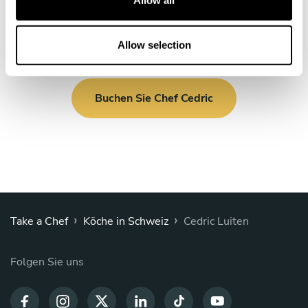
i
o
n
Allow selection
Buchen Sie Chef Cedric
›
›
Take a Chef
Köche in Schweiz
Cedric Luiten
Folgen Sie uns