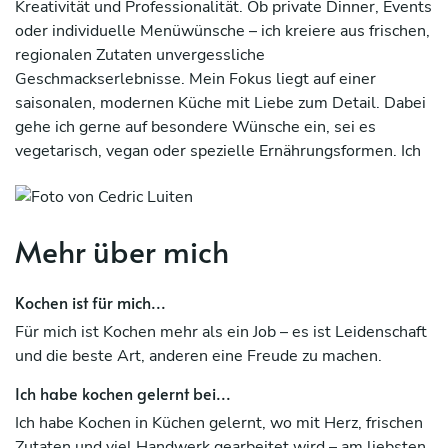
Kreativität und Professionalität. Ob private Dinner, Events
oder individuelle Menüwünsche – ich kreiere aus frischen,
regionalen Zutaten unvergessliche
Geschmackserlebnisse. Mein Fokus liegt auf einer
saisonalen, modernen Küche mit Liebe zum Detail. Dabei
gehe ich gerne auf besondere Wünsche ein, sei es
vegetarisch, vegan oder spezielle Ernährungsformen. Ich
bringe nicht nur kulinarisches Handwerk, sondern auch
Organisationstalent und die Freude am Gastgebersein
mit. Mein Ziel: Ihnen und Ihren Gästen ein genussvolles
Mehr über mich
Erlebnis in entspannter Atmosphäre zu bieten. Lassen Sie
sich von meiner Leidenschaft fürs Kochen begeistern!
Kochen ist für mich...
Für mich ist Kochen mehr als ein Job – es ist Leidenschaft
und die beste Art, anderen eine Freude zu machen.
Ich habe kochen gelernt bei...
Ich habe Kochen in Küchen gelernt, wo mit Herz, frischen
Zutaten und viel Handwerk gearbeitet wird – am liebsten