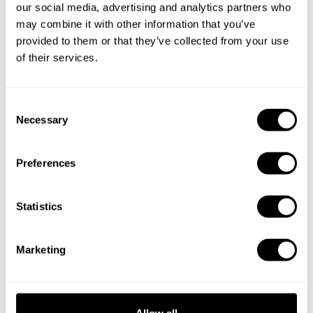
Buchen Sie Ihre Erfahrung mit
our social media, advertising and analytics partners who
Cedric
may combine it with other information that you’ve
provided to them or that they’ve collected from your use
of their services.
Geben Sie die Details Ihrer Wünsche an und der
Küchenchef sendet Ihnen ein individuell auf Sie
zugeschnittenes Menü.
C
Necessary
o
n
s
Preferences
e
n
t
Statistics
S
e
Marketing
l
e
c
t
Allow all