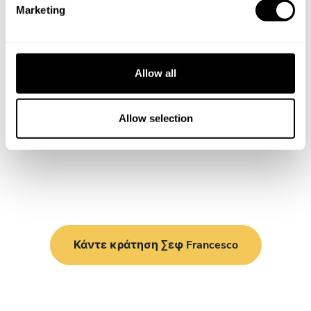
Marketing
l
e
c
t
Allow all
i
o
n
Allow selection
Κάντε κράτηση Σεφ Francesco