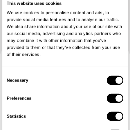
This website uses cookies
We use cookies to personalise content and ads, to
provide social media features and to analyse our traffic.
We also share information about your use of our site with
our social media, advertising and analytics partners who
may combine it with other information that you’ve
provided to them or that they’ve collected from your use
of their services.
Κάντε κράτηση για να
C
δοκιμάσετε με Francesco
Necessary
o
n
Καθορίστε τις λεπτομέρειες των αιτημάτων σας και θα
s
Preferences
σας στείλουμε ένα προσαρμοσμένο μενού.
e
n
t
Statistics
S
e