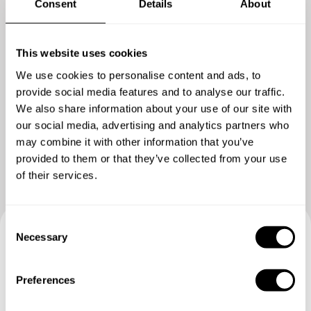
Consent
Details
About
με σεβασμό στην παλαιότητα του κτηρίου για να το
φέρουμε στα δικά μας μέτρα χωρίς να χαλάσουμε την
αρχοντιά του! Ότι φτιάχνουμε ειναι χειροποίητο, η
This website uses cookies
πρώτη μας ύλη άλευρα, αλλαντικά, τυριά, Pelati,
We use cookies to personalise content and ads, to
Passata έρχονται απο Ιταλία, τα υπόλοιπα υλικά ειναι
provide social media features and to analyse our traffic.
φρέσκα απο ντόπιους παραγωγούς. Αν ποτέ βρεθείτε
We also share information about your use of our site with
στο Αλιβέρι μπορείτε να περάσετε να δοκιμάσετε τα
Δείτε περισσότερες φωτογραφίες
our social media, advertising and analytics partners who
προϊόντα μας: Pinsa Romana, Pala alla Romana, Tonda,
may combine it with other information that you’ve
Pinsa by the slice
provided to them or that they’ve collected from your use
of their services.
Για περισσότερα μπορείτε να μου στείλετε email στο
[email protected]
C
Necessary
o
Κάντε κράτηση για να
n
s
δοκιμάσετε με Γεώργιος
Preferences
e
n