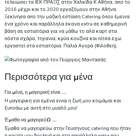
τελειώσει τα ΙΕΚ ΠΡΑΞΙΣ στην Χαλκίδα Κ Αθήνα, απο το
2016 μέχρι και το 2020 εργαζόμουν στην Αθήνα.
Ξεκίνησα απο την μαζική εστίαση Catering όπου έμεινα
ένα χρόνο και παράλληλα έκανα extra σε καθημερινή
βάση σε εστιατόρια για να μάθω το αλά καρτ στα
πόστα σχάρα, τηγανια, κρύα κουζίνα και πίτσα.εχω
εργαστεί στα εστιατόρια: Παλιά Αγορά (Φιλοθεη),
Gaspar (ψυχικό), Riviera Coast (Βούλα), Αθερίνα (Νέα
Ερυθραια), BeerOnUs (Βυρωνας), 33 Squared The Bar
(Βριλήσσια), Doctor Burger (Χαλάνδρι), Pala
Περισσότερα για μένα
(Αμπελοκηποι) Pizza Workshop (Κωλονακι), Κίτρο
(Πλάκα) Γευσηνους Catering (Κηφισιά), Evia Silence Yoga
Retreat Hotel (Πόρτο Μπούφαλο, Εύβοια), Riviera
Για μένα, η μαγειρική είναι ...
RestoBar (Ερέτρια, Εύβοια)
Η μαγειρικη για εμένα ειναι η ζωή μου κοιμάμαι και
ξυπνάω με αυτή στο μυαλό μου!
Εχω παρακολουθήσει τα εξής σεμινάρια: SUSHI AND
ASIAN FUSION Hand on practice 12 ωρών με τον Χρονη
Έμαθα να μαγειρεύω ...
Δαμαλά.
Έμαθα να μαγειρεύω στην Γευσηνους catering που ήταν
ΣΥΓΧΡΟΝΕΣ ΤΕΧΝΙΚΕΣ ΜΑΓΕΙΡΙΚΗΣ, η εξέλιξη της
η πρώτη μου δουλειά και στα παράλληλα extra που