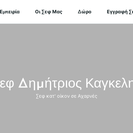
Εμπειρία
Οι Σεφ Μας
Δώρο
Εγγραφή Σ
εφ Δημήτριος Καγκελ
Σεφ κατ' οίκον σε Αχαρνές