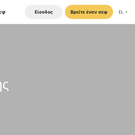
εφ
Είσοδος
Βρείτε έναν σεφ
EL
ης