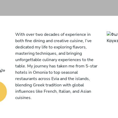
With over two decades of experience in
both fine dining and creative cuisine, I’ve
dedicated my life to exploring flavors,
mastering techniques, and bringing
unforgettable culinary experiences to the
table. My journey has taken me from 5-star
ω
hotels in Omonia to top seasonal
restaurants across Evia and the islands,
blending Greek tradition with global
influences like French, Italian, and Asian
cuisines.
I’ve led kitchens at renowned spots such as
5-Star Paradise in Evia, LA Palmie in