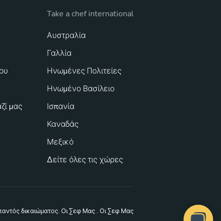
Take a chef international
Αυστραλία
Γαλλία
ου
Ηνωμένες Πολιτείες
Ηνωμένο Βασίλειο
ζί μας
Ισπανία
Καναδάς
Μεξικό
Δείτε όλες τις χώρες
 παντός δικαιώματος.
Οι Σεφ Μας
. Οι Σεφ Μας