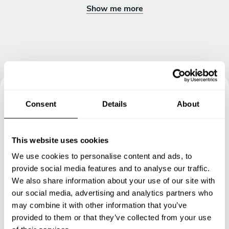
Show me more
Consent
Details
About
Book your experience with
Chef Huseyin Berat
This website uses cookies
Specify the details of your requests and the chef will send
We use cookies to personalise content and ads, to
you a custom menu just for you.
provide social media features and to analyse our traffic.
We also share information about your use of our site with
our social media, advertising and analytics partners who
may combine it with other information that you’ve
provided to them or that they’ve collected from your use