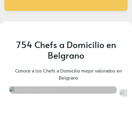
754 Chefs a Domicilio en
Belgrano
Camila Perez
G
CABA
Conoce a los Chefs a Domicilio mejor valorados en
B
Belgrano
4.8
•
171 servicios