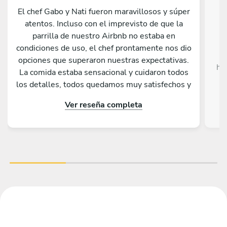
El chef Gabo y Nati fueron maravillosos y súper
atentos. Incluso con el imprevisto de que la
Da
parrilla de nuestro Airbnb no estaba en
c
condiciones de uso, el chef prontamente nos dio
opciones que superaron nuestras expectativas.
he
La comida estaba sensacional y cuidaron todos
c
los detalles, todos quedamos muy satisfechos y
sorprendidos por lo que sirvieron. Nos hubiera
Ver reseña completa
gustado tener más días en Buenos Aires para
volver a llamarlos. Además de todo eso, la
charla fue genial, ¡tienen muchísimas historias
con la Kombi!