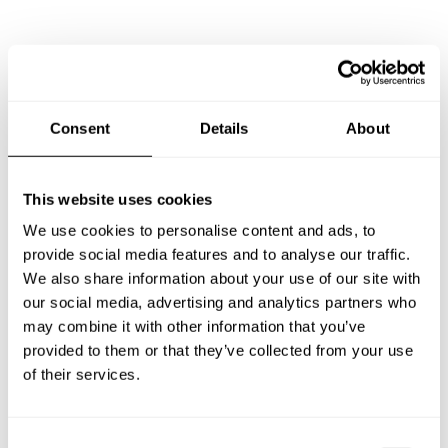
Preguntas frecuentes
Estas son las preguntas más frecuentes sobre Chef a
Consent
Details
About
Domicilio en Belgrano.
This website uses cookies
We use cookies to personalise content and ads, to
¿Qué incluye un servicio de Chef a Domicilio en
Belgrano?
provide social media features and to analyse our traffic.
We also share information about your use of our site with
our social media, advertising and analytics partners who
¿Cuánto cuesta un Chef a Domicilio en Belgrano?
may combine it with other information that you’ve
provided to them or that they’ve collected from your use
¿Cómo puedo reservar un Chef a Domicilio en
of their services.
Belgrano?
¿Cómo puedo encontrar un Chef a Domicilio en
C