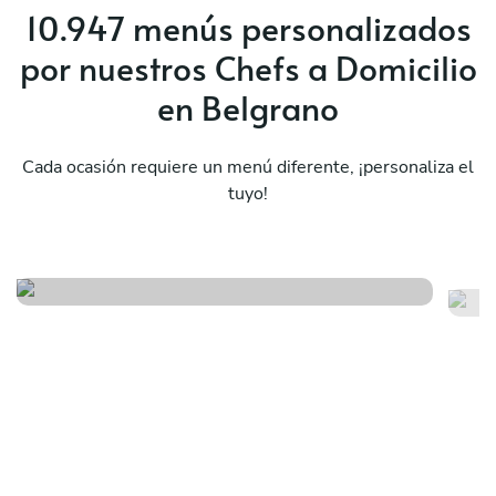
10.947 menús personalizados
por nuestros Chefs a Domicilio
en Belgrano
Cada ocasión requiere un menú diferente, ¡personaliza el
tuyo!
Mediterraneo exclusivo
Es
Ver menú
Ver