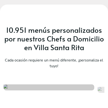
10.951 menús personalizados
por nuestros Chefs a Domicilio
en Villa Santa Rita
Cada ocasión requiere un menú diferente, ¡personaliza el
tuyo!
Mediterraneo exclusivo
Es
Ver menú
Ver