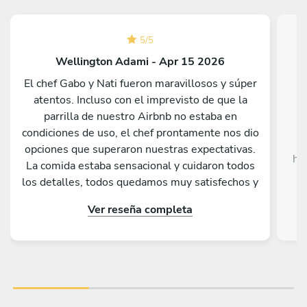
5
/
5
Wellington Adami - Apr 15 2026
El chef Gabo y Nati fueron maravillosos y súper
atentos. Incluso con el imprevisto de que la
Da
parrilla de nuestro Airbnb no estaba en
c
condiciones de uso, el chef prontamente nos dio
opciones que superaron nuestras expectativas.
he
La comida estaba sensacional y cuidaron todos
c
los detalles, todos quedamos muy satisfechos y
sorprendidos por lo que sirvieron. Nos hubiera
Ver reseña completa
gustado tener más días en Buenos Aires para
volver a llamarlos. Además de todo eso, la
charla fue genial, ¡tienen muchísimas historias
con la Kombi!