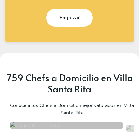
Empezar
759 Chefs a Domicilio en Villa
Santa Rita
Camila Perez
G
CABA
Conoce a los Chefs a Domicilio mejor valorados en Villa
B
Santa Rita
4.8
•
171 servicios