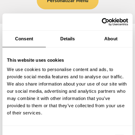
Personalizar Menú
Consent
Details
About
Preguntas frecuentes
This website uses cookies
Estas son las preguntas más frecuentes sobre Chef a
We use cookies to personalise content and ads, to
Domicilio en Villa Santa Rita.
provide social media features and to analyse our traffic.
We also share information about your use of our site with
our social media, advertising and analytics partners who
may combine it with other information that you’ve
¿Qué incluye un servicio de Chef a Domicilio en Villa
provided to them or that they’ve collected from your use
Santa Rita?
of their services.
¿Cuánto cuesta un Chef a Domicilio en Villa Santa Rita?
C