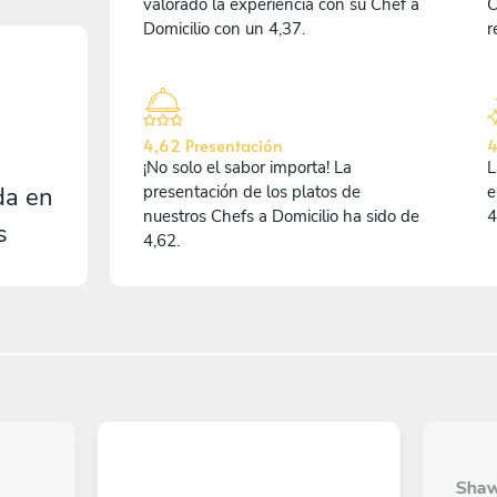
valorado la experiencia con su Chef a
C
Domicilio con un 4,37.
r
4,62 Presentación
4
¡No solo el sabor importa! La
L
da en
presentación de los platos de
e
nuestros Chefs a Domicilio ha sido de
4
s
4,62.
Shaw