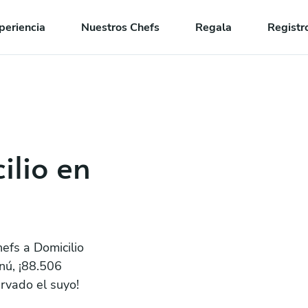
periencia
Nuestros Chefs
Regala
Registr
ilio en
efs a Domicilio
nú, ¡88.506
rvado el suyo!