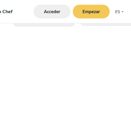
o Chef
Acceder
Empezar
ES