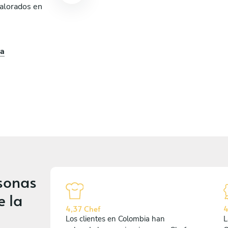
valorados en
o
ia
sonas
e la
4,37 Chef
4
Los clientes en Colombia han
L