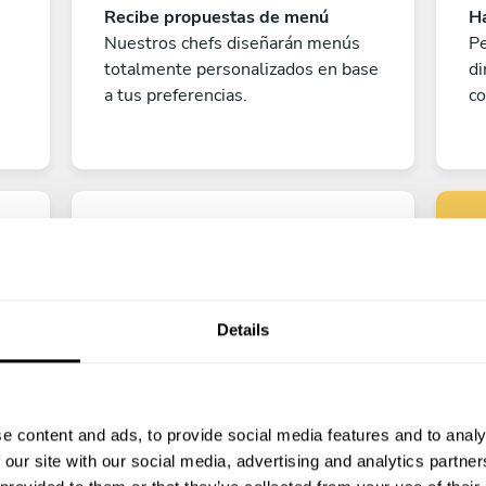
Recibe propuestas de menú
Ha
Nuestros chefs diseñarán menús
Pe
totalmente personalizados en base
di
a tus preferencias.
co
Details
Pe
¡A disfrutar!
e content and ads, to provide social media features and to analy
?
¡Todo listo! Ya solo queda contar
 our site with our social media, advertising and analytics partn
los días para disfrutar de la