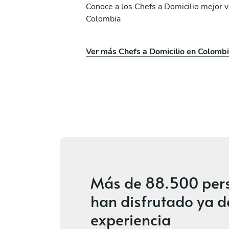
Conoce a los Chefs a Domicilio mejor 
Colombia
Ramón Eduardo Cuet
deño S.
Rodríguez
Ver más Chefs a Domicilio en Colomb
Bogotá
ios
4.7
•
10 servicios
Más de
88.500 per
han disfrutado ya d
experiencia