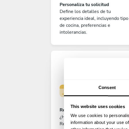
Personaliza tu solicitud
Define los detalles de tu
experiencia ideal, incluyendo tipo
de cocina, preferencias e
intolerancias.
Consent
This website uses cookies
Reserva tu experiencia
We use cookies to personalis
¿Has cerrado ya el menú perfecto
information about your use of
Realiza el pago para reservar tu