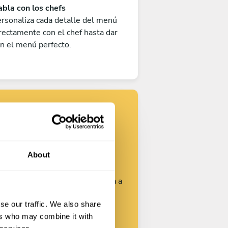
bla con los chefs
rsonaliza cada detalle del menú
rectamente con el chef hasta dar
n el menú perfecto.
Encuentra tu
chef
About
rsonaliza tu solicitud y empieza a
hablar con los chefs.
se our traffic. We also share
ers who may combine it with