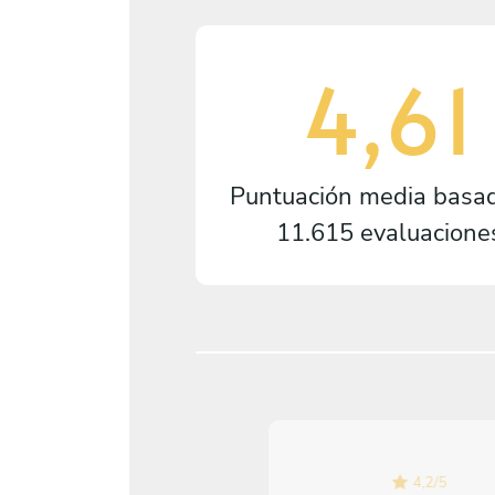
4,61
Puntuación media basa
11.615 evaluacione
4,2
/
5