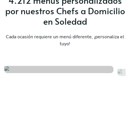
4.212 menús personalizados
por nuestros Chefs a Domicilio
en Soledad
Cada ocasión requiere un menú diferente, ¡personaliza el
tuyo!
Special mexican menu iii
Sp
Ver menú
Ver