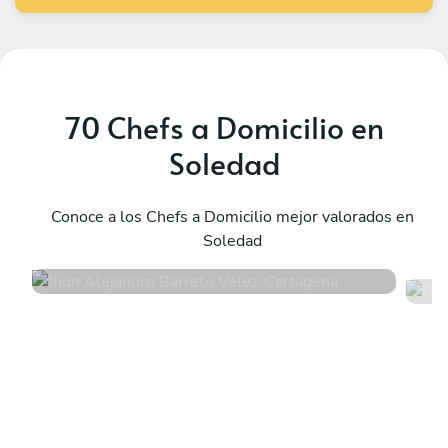
70 Chefs a Domicilio en
Soledad
Jhon Alejandro Barreto Velez
C
Cartagena
Conoce a los Chefs a Domicilio mejor valorados en
B
Soledad
4.8
•
1216 servicios