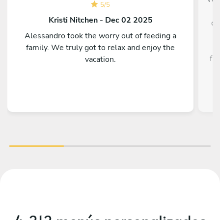
5
/
5
Kristi Nitchen - Dec 02 2025
de
w
Alessandro took the worry out of feeding a
family. We truly got to relax and enjoy the
fle
vacation.
f
foo
C
re
be
an
eve