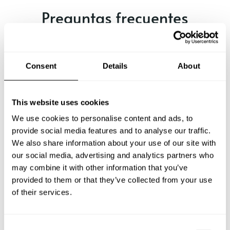
Preguntas frecuentes
Estas son las preguntas más frecuentes sobre Chef a
Domicilio en Soledad.
Consent
Details
About
This website uses cookies
¿Qué incluye un servicio de Chef a Domicilio en
Soledad?
We use cookies to personalise content and ads, to
provide social media features and to analyse our traffic.
We also share information about your use of our site with
¿Cuánto cuesta un Chef a Domicilio en Soledad?
our social media, advertising and analytics partners who
may combine it with other information that you’ve
¿Cómo puedo reservar un Chef a Domicilio en Soledad?
provided to them or that they’ve collected from your use
of their services.
¿Cómo puedo encontrar un Chef a Domicilio en
Soledad?
C