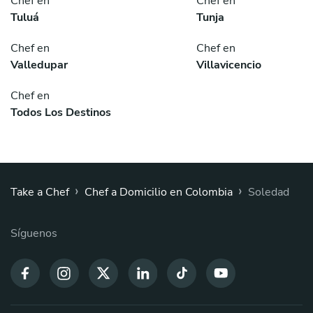
Chef en
Chef en
Tuluá
Tunja
Chef en
Chef en
Valledupar
Villavicencio
Chef en
Todos Los Destinos
›
›
Take a Chef
Chef a Domicilio en Colombia
Soledad
Síguenos