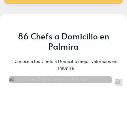
86 Chefs a Domicilio en
Palmira
E
Luis Carlos Correa Fuentes
B
Bogotá
Conoce a los Chefs a Domicilio mejor valorados en
B
Palmira
4.9
•
110 servicios