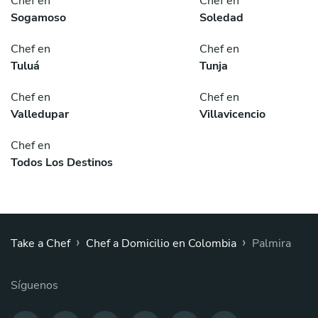
Chef en
Chef en
Sogamoso
Soledad
Chef en
Chef en
Tuluá
Tunja
Chef en
Chef en
Valledupar
Villavicencio
Chef en
Todos Los Destinos
›
›
Take a Chef
Chef a Domicilio en Colombia
Palmira
Síguenos