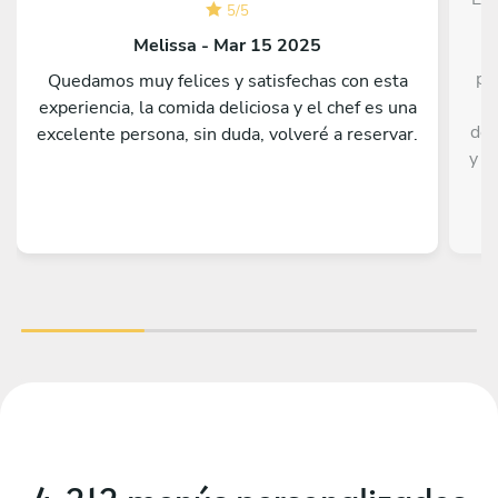
5
/
5
c
Melissa - Mar 15 2025
pr
Quedamos muy felices y satisfechas con esta
t
experiencia, la comida deliciosa y el chef es una
del
excelente persona, sin duda, volveré a reservar.
y m
y 
coc
dud
est