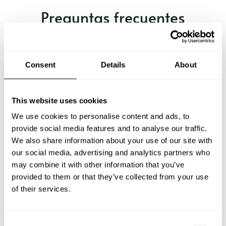
Preguntas frecuentes
Estas son las preguntas más frecuentes sobre Chef a
Domicilio en Palmira.
Consent
Details
About
This website uses cookies
¿Qué incluye un servicio de Chef a Domicilio en
Palmira?
We use cookies to personalise content and ads, to
provide social media features and to analyse our traffic.
We also share information about your use of our site with
¿Cuánto cuesta un Chef a Domicilio en Palmira?
our social media, advertising and analytics partners who
may combine it with other information that you’ve
¿Cómo puedo reservar un Chef a Domicilio en Palmira?
provided to them or that they’ve collected from your use
of their services.
¿Cómo puedo encontrar un Chef a Domicilio en
Palmira?
C