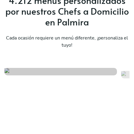
4.212 menús personalizados
por nuestros Chefs a Domicilio
en Palmira
Cada ocasión requiere un menú diferente, ¡personaliza el
tuyo!
Pho fire
Vi
Ver menú
Ver