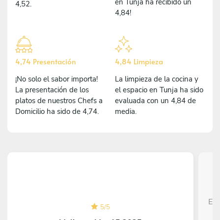
en Tunja ha recibido un
4,52.
4,84!
4,74 Presentación
4,84 Limpieza
¡No solo el sabor importa!
La limpieza de la cocina y
La presentación de los
el espacio en Tunja ha sido
platos de nuestros Chefs a
evaluada con un 4,84 de
Domicilio ha sido de 4,74.
media.
Edw
5
/
5
c