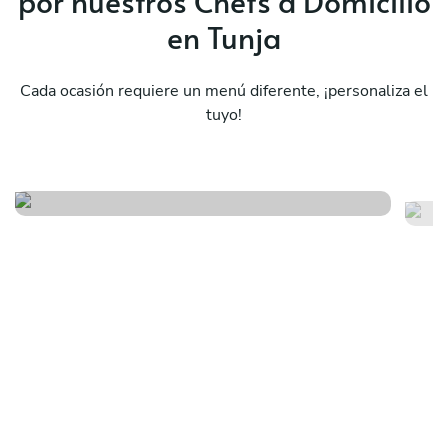
por nuestros Chefs a Domicilio
en Tunja
Cada ocasión requiere un menú diferente, ¡personaliza el
tuyo!
Pho fire
Vi
Ver menú
Ver