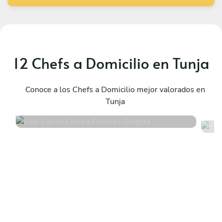
12 Chefs a Domicilio en Tunja
E
Luis Carlos Correa Fuentes
B
Bogotá
Conoce a los Chefs a Domicilio mejor valorados en
B
Tunja
4.9
•
110 servicios