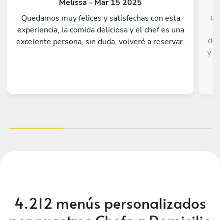
Melissa - Mar 15 2025
pr
Quedamos muy felices y satisfechas con esta
t
experiencia, la comida deliciosa y el chef es una
del
excelente persona, sin duda, volveré a reservar.
y m
y 
coc
dud
est
4.212 menús personalizados