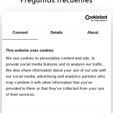
Estas son las preguntas más frecuentes sobre Chef a
Domicilio en Tunja.
Consent
Details
About
¿Qué incluye un servicio de Chef a Domicilio en Tunja?
This website uses cookies
¿Cuánto cuesta un Chef a Domicilio en Tunja?
We use cookies to personalise content and ads, to
provide social media features and to analyse our traffic.
We also share information about your use of our site with
¿Cómo puedo reservar un Chef a Domicilio en Tunja?
our social media, advertising and analytics partners who
may combine it with other information that you’ve
¿Cómo puedo encontrar un Chef a Domicilio en Tunja?
provided to them or that they’ve collected from your use
of their services.
¿Cuál es el número máximo de personas para un
servicio de Chef a Domicilio en Tunja
C