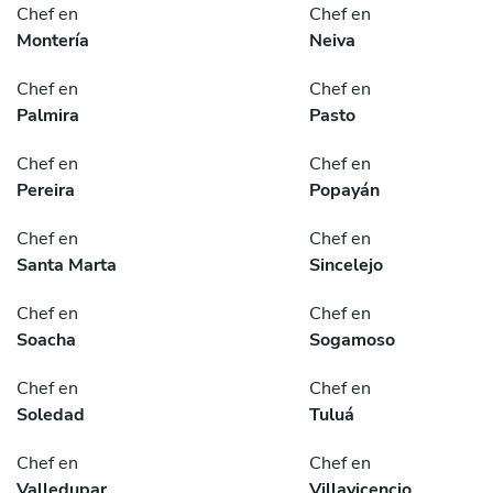
Chef en
Chef en
Montería
Neiva
Chef en
Chef en
Palmira
Pasto
Chef en
Chef en
Pereira
Popayán
Chef en
Chef en
Santa Marta
Sincelejo
Chef en
Chef en
Soacha
Sogamoso
Chef en
Chef en
Soledad
Tuluá
Chef en
Chef en
Valledupar
Villavicencio