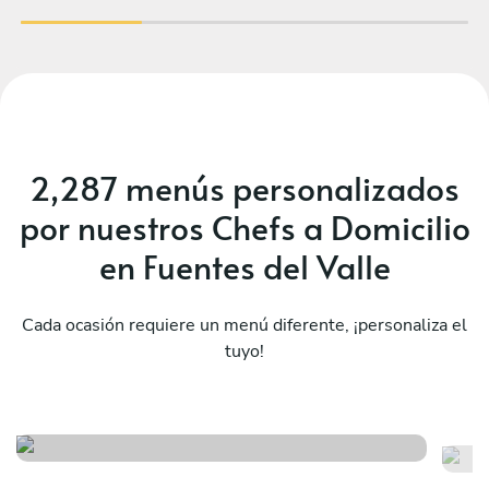
2,287 menús personalizados
por nuestros Chefs a Domicilio
en Fuentes del Valle
Cada ocasión requiere un menú diferente, ¡personaliza el
tuyo!
Ex
Fiesta mexicana
to
Ver menú
Ver