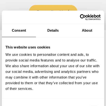
Personalizar Menú
Consent
Details
About
Preguntas frecuentes
This website uses cookies
We use cookies to personalise content and ads, to
provide social media features and to analyse our traffic.
Estas son las preguntas más frecuentes sobre Chef a
We also share information about your use of our site with
Domicilio en Fuentes del Valle.
our social media, advertising and analytics partners who
may combine it with other information that you’ve
provided to them or that they’ve collected from your use
of their services.
¿Qué incluye un servicio de Chef a Domicilio en
Fuentes del Valle?
C