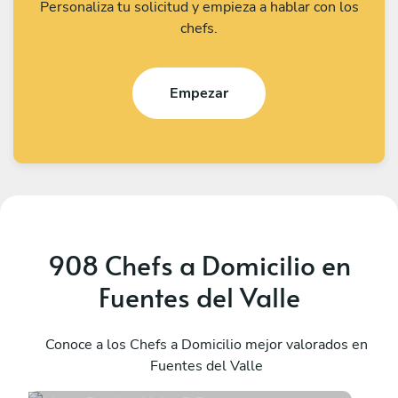
Personaliza tu solicitud y empieza a hablar con los
chefs.
Empezar
908 Chefs a Domicilio en
Fuentes del Valle
Mayte Rueda
A
México D.F.
Conoce a los Chefs a Domicilio mejor valorados en
M
Fuentes del Valle
4.9
•
13 servicios