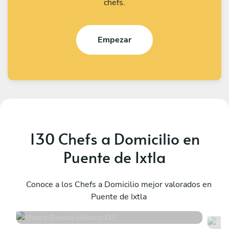
chefs.
Empezar
130 Chefs a Domicilio en
Puente de Ixtla
Mayte Rueda
A
México D.F.
Conoce a los Chefs a Domicilio mejor valorados en
M
Puente de Ixtla
4.9
•
13 servicios