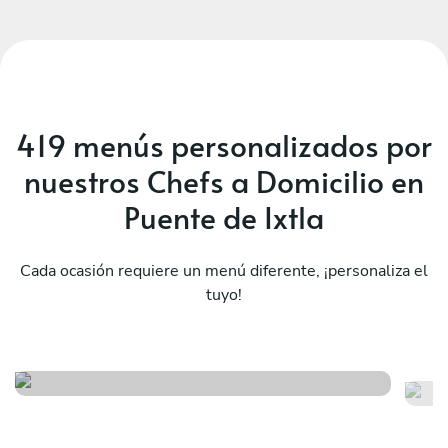
419 menús personalizados por
nuestros Chefs a Domicilio en
Puente de Ixtla
Cada ocasión requiere un menú diferente, ¡personaliza el
tuyo!
Ex
Fiesta mexicana
to
Ver menú
Ver