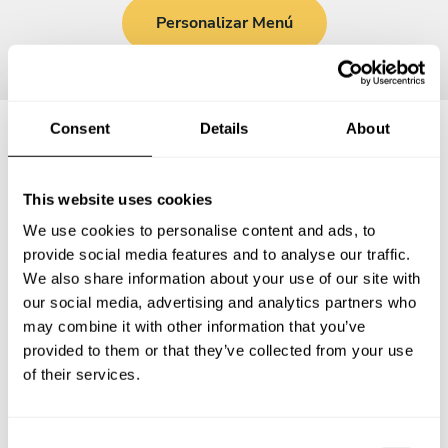
Personalizar Menú
Consent
Details
About
Preguntas frecuentes
This website uses cookies
Estas son las preguntas más frecuentes sobre Chef a
We use cookies to personalise content and ads, to
Domicilio en Puente de Ixtla.
provide social media features and to analyse our traffic.
We also share information about your use of our site with
our social media, advertising and analytics partners who
may combine it with other information that you’ve
provided to them or that they’ve collected from your use
¿Qué incluye un servicio de Chef a Domicilio en Puente
de Ixtla?
of their services.
¿Cuánto cuesta un Chef a Domicilio en Puente de Ixtla?
C