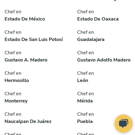
Chef en
Chef en
Estado De México
Estado De Oaxaca
Chef en
Chef en
Estado De San Luis Potosí
Guadalajara
Chef en
Chef en
Gustavo A. Madero
Gustavo Adolfo Madero
Chef en
Chef en
Hermosillo
León
Chef en
Chef en
Monterrey
Mérida
Chef en
Chef en
Naucalpan De Juárez
Puebla
Chef en
Chef en