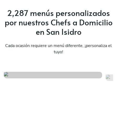
2,287 menús personalizados
por nuestros Chefs a Domicilio
en San Isidro
Cada ocasión requiere un menú diferente, ¡personaliza el
tuyo!
Ex
Fiesta mexicana
to
Ver menú
Ver