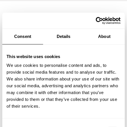
Preguntas frecuentes
Consent
Details
About
Estas son las preguntas más frecuentes sobre Chef a
Domicilio en San Isidro.
This website uses cookies
We use cookies to personalise content and ads, to
provide social media features and to analyse our traffic.
¿Qué incluye un servicio de Chef a Domicilio en San
Isidro?
We also share information about your use of our site with
our social media, advertising and analytics partners who
may combine it with other information that you’ve
¿Cuánto cuesta un Chef a Domicilio en San Isidro?
provided to them or that they’ve collected from your use
of their services.
¿Cómo puedo reservar un Chef a Domicilio en San
Isidro?
C