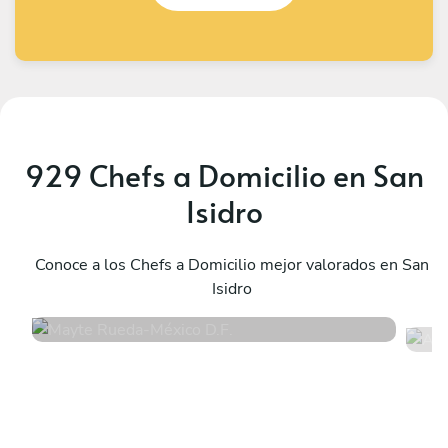
929 Chefs a Domicilio en San
Isidro
Mayte Rueda
A
México D.F.
Conoce a los Chefs a Domicilio mejor valorados en San
M
Isidro
4.9
•
13 servicios