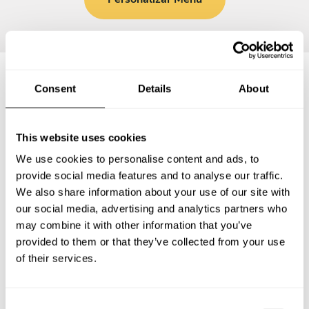
Consent
Details
About
Preguntas frecuentes
This website uses cookies
Estas son las preguntas más frecuentes sobre Chef a
Domicilio en Temamatla.
We use cookies to personalise content and ads, to
provide social media features and to analyse our traffic.
We also share information about your use of our site with
our social media, advertising and analytics partners who
may combine it with other information that you’ve
¿Qué incluye un servicio de Chef a Domicilio en
Temamatla?
provided to them or that they’ve collected from your use
of their services.
¿Cuánto cuesta un Chef a Domicilio en Temamatla?
C