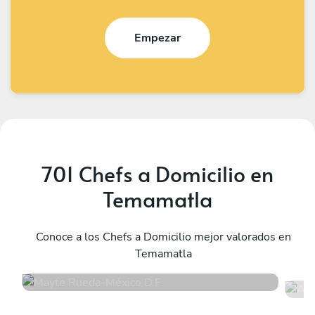
Empezar
701 Chefs a Domicilio en
Temamatla
Mayte Rueda
A
México D.F.
Conoce a los Chefs a Domicilio mejor valorados en
M
Temamatla
4.9
•
13 servicios