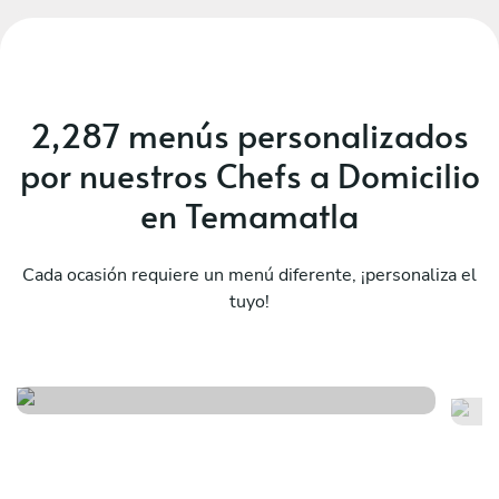
2,287 menús personalizados
por nuestros Chefs a Domicilio
en Temamatla
Cada ocasión requiere un menú diferente, ¡personaliza el
tuyo!
Ex
Fiesta mexicana
to
Ver menú
Ver