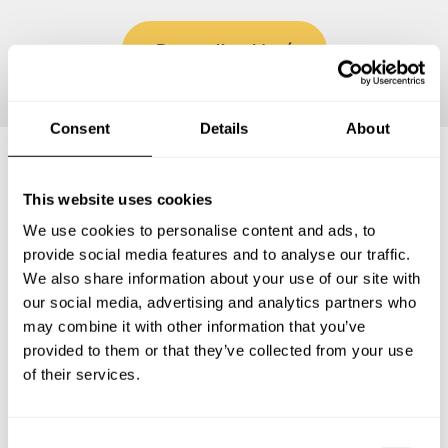
Personalizar Menú
Consent
Details
About
Preguntas frecuentes
This website uses cookies
We use cookies to personalise content and ads, to
provide social media features and to analyse our traffic.
Estas son las preguntas más frecuentes sobre Chef a
We also share information about your use of our site with
Domicilio en Tenango del Aire.
our social media, advertising and analytics partners who
may combine it with other information that you’ve
provided to them or that they’ve collected from your use
of their services.
¿Qué incluye un servicio de Chef a Domicilio en
Tenango del Aire?
C