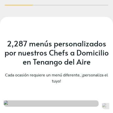
2,287 menús personalizados
por nuestros Chefs a Domicilio
en Tenango del Aire
Cada ocasión requiere un menú diferente, ¡personaliza el
tuyo!
Ex
Fiesta mexicana
to
Ver menú
Ver