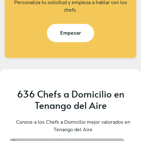
Personaliza tu solicitud y empieza a hablar con los
chefs.
Empezar
636 Chefs a Domicilio en
Tenango del Aire
Mayte Rueda
A
México D.F.
Conoce a los Chefs a Domicilio mejor valorados en
M
Tenango del Aire
4.9
•
13 servicios