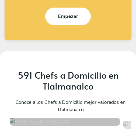
Empezar
591 Chefs a Domicilio en
Tlalmanalco
Mayte Rueda
A
México D.F.
Conoce a los Chefs a Domicilio mejor valorados en
M
Tlalmanalco
4.9
•
13 servicios