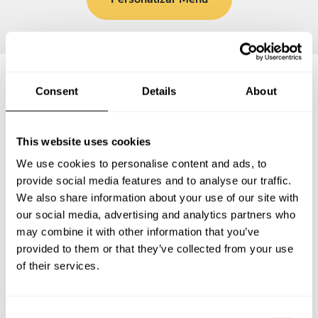
Consent
Details
About
Preguntas frecuentes
This website uses cookies
Estas son las preguntas más frecuentes sobre Chef a
Domicilio en Tlalmanalco.
We use cookies to personalise content and ads, to
provide social media features and to analyse our traffic.
We also share information about your use of our site with
our social media, advertising and analytics partners who
may combine it with other information that you’ve
¿Qué incluye un servicio de Chef a Domicilio en
Tlalmanalco?
provided to them or that they’ve collected from your use
of their services.
¿Cuánto cuesta un Chef a Domicilio en Tlalmanalco?
C