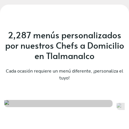
2,287 menús personalizados
por nuestros Chefs a Domicilio
en Tlalmanalco
Cada ocasión requiere un menú diferente, ¡personaliza el
tuyo!
Ex
Fiesta mexicana
to
Ver menú
Ver