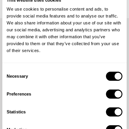
We use cookies to personalise content and ads, to
provide social media features and to analyse our traffic.
We also share information about your use of our site with
our social media, advertising and analytics partners who
may combine it with other information that you’ve
Más de
26200 personas
han
provided to them or that they’ve collected from your use
disfrutado ya de la
of their services.
experiencia
C
Necessary
o
n
5
/
5
s
Preferences
e
Paul-Matthew Lorissaint - May 26 2026
n
Chef Pedro was great. We had a bachelor
t
Statistics
weekend and knew it was essential to have
S
breakfast daily and Chef Pedro took care of
e
everything. Food was delicious and always