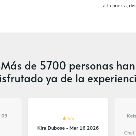
a tu puerta, di
Más de
5700 personas
han
isfrutado ya de la experienc
r 09
Kei
5
/
5
Kira Dubose - Mar 16 2026
s
Chef 