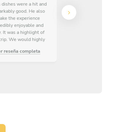
s dishes were a hit and
extraordinário, tiene una
rkably good. He also
excelente actitud y hace de
ake the experience
la experiencia agradable y
redibly enjoyable and
profesional. Los platillos
. It was a highlight of
estuvieron deliciosos,
trip. We would highly
cuidados y con ingredientes
recommend.
de primera calidad. Nos
er reseña completa
Ver reseña completa
ayudó a pasar una tarde
excepcional.