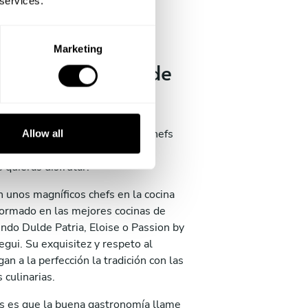
 services.
onalidad,
lización y
Marketing
dia de la mano de
 Privado
enta en Juárez con más de 60 Chefs
Allow all
estos a diseñarte la mejor
 quieras disfrutar.
 unos magníficos chefs en la cocina
formado en las mejores cocinas de
ndo Dulde Patria, Eloise o Passion by
gui. Su exquisitez y respeto al
an a la perfección la tradición con las
 culinarias.
as es que la buena gastronomía llame