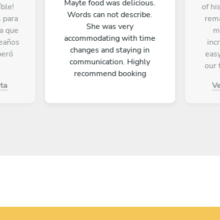
Mayte food was delicious.
ble!
of hi
Words can not describe.
s para
rema
She was very
la que
m
accommodating with time
eaños
inc
changes and staying in
peró
easy
communication. Highly
our 
recommend booking
 el
ta
V
 una
e
tando
s
as de
sin
. Su
ilidad
e la
n más
… ¡el
obra