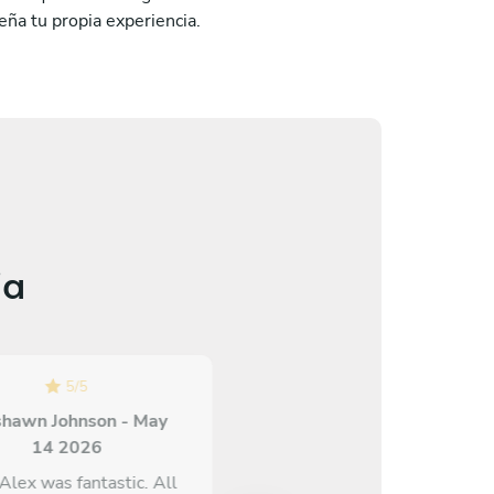
seña tu propia experiencia.
ia
5
/
5
5
/
5
shawn Johnson - May
Roberto Altamira - May 12
14 2026
2026
Alex was fantastic. All
Rodrigo és um chef