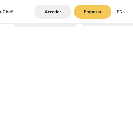
o Chef
Acceder
Empezar
ES