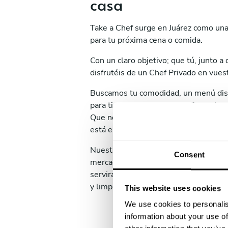
casa
Take a Chef surge en Juárez como una
para tu próxima cena o comida.
Con un claro objetivo; que tú, junto a q
disfrutéis de un Chef Privado en vuest
Buscamos tu comodidad, un menú dis
para ti, de acuerdo a tus preferencias
Que no tengas que ocuparte de nada, 
está el día a día.
Nuestro Chef se encargará de todo. Él
Consent
mercado a por los productos, cocinará
servirá todos los platos y, algo impor
y limpiará antes de irse.
This website uses cookies
We use cookies to personalis
information about your use of