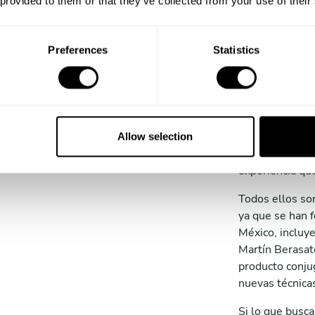
 provided to them or that they’ve collected from your use of their
Profesi
persona
Preferences
Statistics
vanguar
un Chef
Take a Chef cu
Allow selection
Privados, dispu
experiencia que
Todos ellos son
ya que se han 
México, incluye
Martín Berasate
producto conjug
nuevas técnicas
Si lo que busc