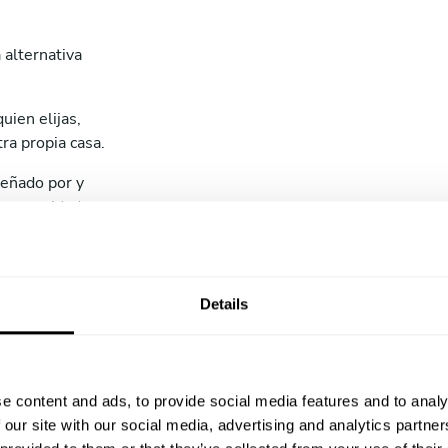
 alternativa
uien elijas,
ra propia casa.
eñado por y
 y necesidades.
para eso ya
 se acercará al
Details
 en tu casa, os
tante, recogerá
e content and ads, to provide social media features and to analy
 our site with our social media, advertising and analytics partn