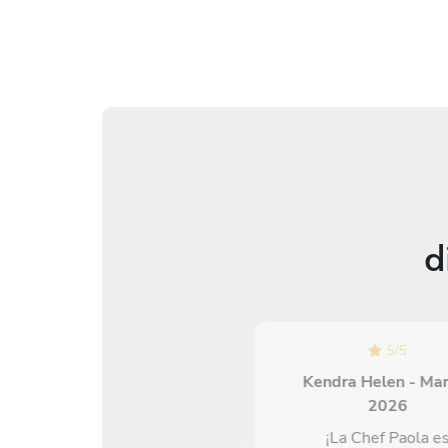
d
5
/
5
5
/
5
Roberto Altamira - May 12
Kendra Helen - Ma
2026
2026
Rodrigo és um chef
¡La Chef Paola e