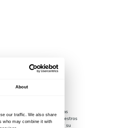
sta en escena
About
cular en tu mesa
ia gastronómica envuelve muchas
se our traffic. We also share
 el principio hasta el final. Nuestros
ers who may combine it with
 aceptan el reto de desempeñar su