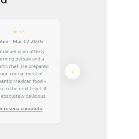
5
/
5
len - Mar 12 2025
5
/
5
anuel is an utterly
Gabriela Barrios Delgado -
arming person and a
May 17 2026
stic chef. He prepared
four-course meal of
Excelente chef maricela!!!
hentic Mexican food -
Super profesional y
n to the next level. It
excelente su cocina y su
absolutely delicious.
equipo. Mega recomendada.
oved his explanations
er reseña completa
w the food is prepared
d the history of the
s, and he even trusted
ith some of the prep.