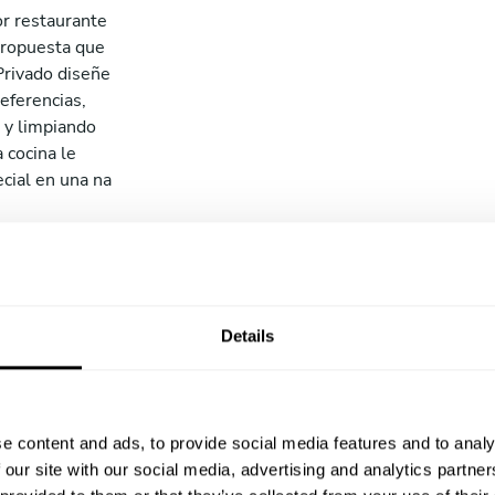
or restaurante
propuesta que
Privado diseñe
eferencias,
 y limpiando
 cocina le
ecial en una na
Una pue
Details
especta
Esta experienc
e content and ads, to provide social media features and to analy
emociones desde
 our site with our social media, advertising and analytics partn
Chefs Privados