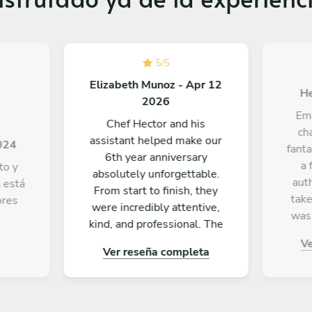
5
/
5
Elizabeth Munoz - Apr 12
He
2026
Emm
Chef Hector and his
ch
assistant helped make our
2024
fanta
6th year anniversary
a 
to y
absolutely unforgettable.
aut
 está
From start to finish, they
take
ores
were incredibly attentive,
was 
kind, and professional. The
We l
food was amazing—every
V
of ho
Ver reseña completa
dish was full of flavor and
an
beautifully prepared. What
dishe
really stood out was how
us w
thoughtful they were