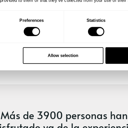
 provided to them or that they’ve collected from your use of their
labor cada día 
profesionalida
posible que cad
Preferences
Statistics
contamos con m
formado en las
hoteles de Méxi
respeto al sab
fecha, la hora 
Allow selection
experiencia ino
Más de
3900 personas
han
isfrutado ya de la experienc