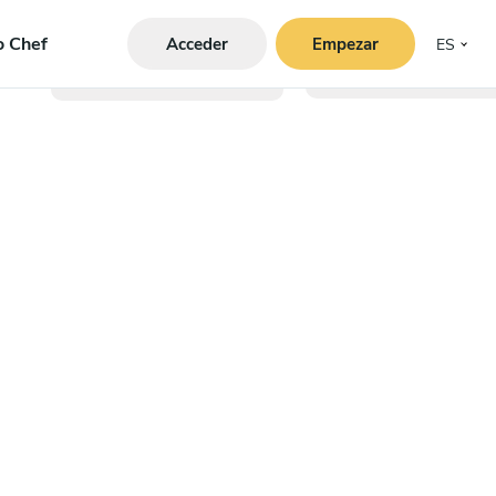
o Chef
Acceder
Empezar
ES