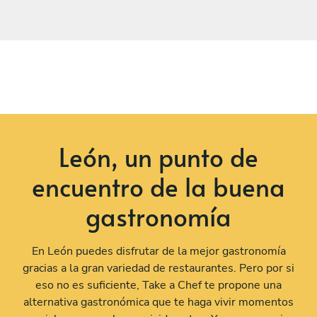
This 
throughout the evening,
making sure everything was
perfect without ever being
intrusive. To top it off, they
even cleaned everything
before leaving, which we
truly appreciated. We
couldn’t have asked for a
León, un punto de
better experience. Highly
recommend Chef Hector
encuentro de la buena
and his team for any special
occasion!
gastronomía
En León puedes disfrutar de la mejor gastronomía
gracias a la gran variedad de restaurantes. Pero por si
eso no es suficiente, Take a Chef te propone una
alternativa gastronómica que te haga vivir momentos