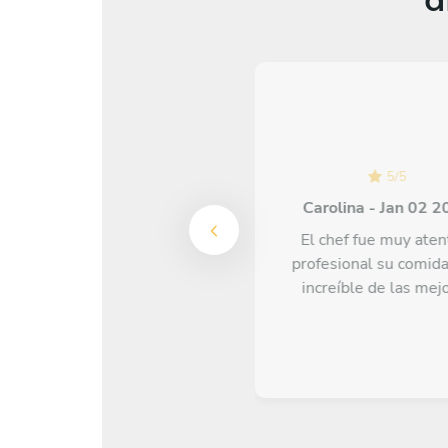
5
/
5
5
/
5
Gabriela Barrios Delgado -
May 17 2026
Carolina - Jan 02 
Excelente chef maricela!!!
El chef fue muy aten
Super profesional y
profesional su comida
excelente su cocina y su
increíble de las mej
equipo. Mega recomendada.