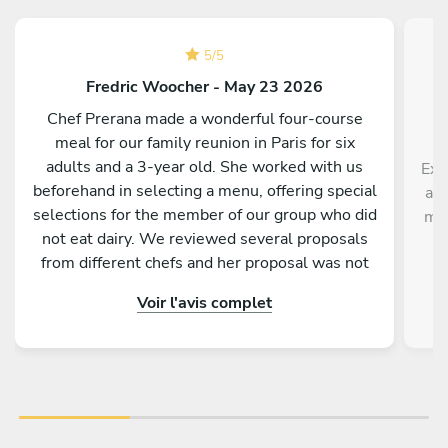
5
/
5
Fredric Woocher - May 23 2026
Chef Prerana made a wonderful four-course
meal for our family reunion in Paris for six
adults and a 3-year old. She worked with us
Exc
beforehand in selecting a menu, offering special
ave
selections for the member of our group who did
men
not eat dairy. We reviewed several proposals
p
from different chefs and her proposal was not
di
only the most interesting and very original, but
Voir l'avis complet
she was the only one to include three different
appetizers, each of which was delicious and
could have been a starter course on its own.
She also made a special chocolate dessert for
my wife’s birthday at our request. Prerana
arrived at the promised time to prepare the