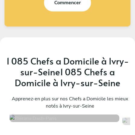
Commencer
1 085 Chefs a Domicile à Ivry-
sur-Seine1 085 Chefs a
Domicile à Ivry-sur-Seine
Prerana Dash
G
Paris
Apprenez-en plus sur nos Chefs a Domicile les mieux
P
notés à Ivry-sur-Seine
4.8
•
218 services