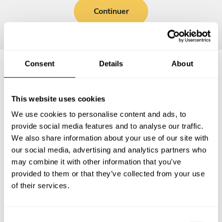
Continuer
Consent
Details
About
Questions fréquemment
This website uses cookies
posées
We use cookies to personalise content and ads, to
provide social media features and to analyse our traffic.
Vous trouverez ci-dessous les questions les plus
We also share information about your use of our site with
fréquentes sur Chefs a Domicile à Ivry-sur-Seine.
our social media, advertising and analytics partners who
may combine it with other information that you’ve
provided to them or that they’ve collected from your use
of their services.
Que comprend un service de Chef a Domicile à Ivry-
sur-Seine?
C