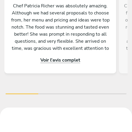
Chef Patricia Richer was absolutely amazing.
Che
Although we had several proposals to choose
fro
from, her menu and pricing and ideas were top
our
notch. The food was stunning and tasted even
res
better! She was prompt in responding to all
am
questions, and very flexible. She arrived on
an
time, was gracious with excellent attention to
th
the table setting, plating and service, and left a
co
Voir l'avis complet
spotless kitchen afterwords. I could not
se
recommend her any higher!
a 
fa
a
we'
Da
fo