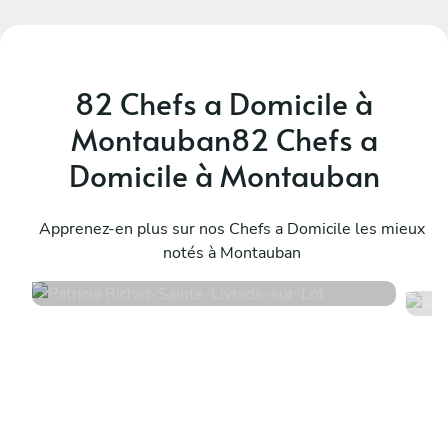
82 Chefs a Domicile à
Montauban82 Chefs a
Domicile à Montauban
Patricia Richer
X
Sainte-Livrade-sur-Lot
Apprenez-en plus sur nos Chefs a Domicile les mieux
T
notés à Montauban
4.8
•
108 services