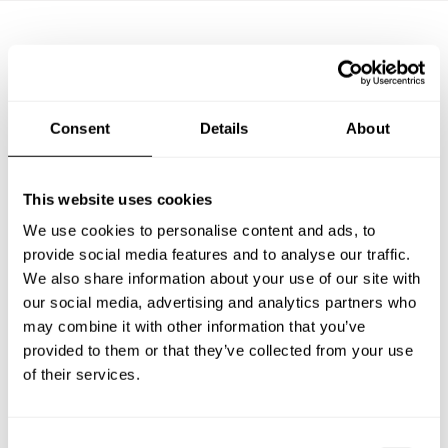
Questions fréquemment
posées
Consent
Details
About
Vous trouverez ci-dessous les questions les plus
fréquentes sur Chefs a Domicile à Montauban.
This website uses cookies
We use cookies to personalise content and ads, to
provide social media features and to analyse our traffic.
We also share information about your use of our site with
Que comprend un service de Chef a Domicile à
our social media, advertising and analytics partners who
Montauban?
may combine it with other information that you’ve
provided to them or that they’ve collected from your use
Combien coûte un Chef a Domicile à Montauban?
of their services.
Comment puis-je réserver un Chef a Domicile à
Montauban?
C