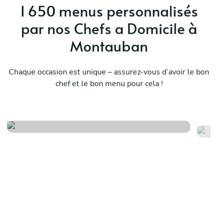
we
1 650 menus personnalisés
par nos Chefs a Domicile à
Montauban
Chaque occasion est unique – assurez-vous d’avoir le bon
chef et le bon menu pour cela !
Te
Symphonie gourmande
su
Voir le menu
Voi