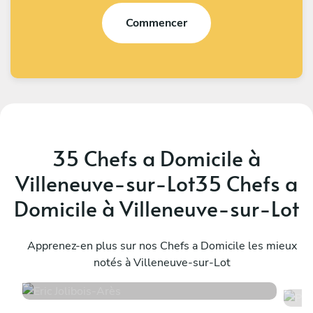
Commencer
35 Chefs a Domicile à
Villeneuve-sur-Lot35 Chefs a
Domicile à Villeneuve-sur-Lot
Eric Jolibois
P
Arès
Apprenez-en plus sur nos Chefs a Domicile les mieux
S
notés à Villeneuve-sur-Lot
4.9
•
16 services