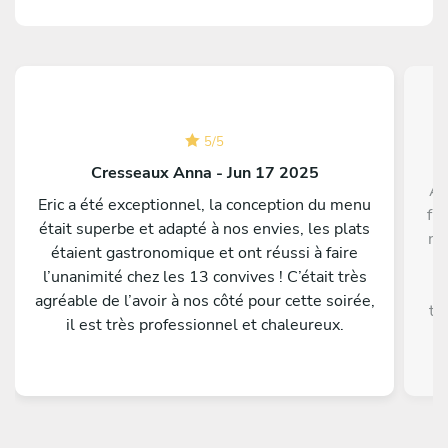
5
/
5
Ch
Cresseaux Anna - Jun 17 2025
Al
Eric a été exceptionnel, la conception du menu
fr
était superbe et adapté à nos envies, les plats
no
étaient gastronomique et ont réussi à faire
b
l’unanimité chez les 13 convives ! C’était très
q
agréable de l’avoir à nos côté pour cette soirée,
ti
il est très professionnel et chaleureux.
the