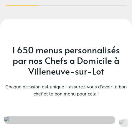
1 650 menus personnalisés
par nos Chefs a Domicile à
Villeneuve-sur-Lot
Chaque occasion est unique – assurez-vous d’avoir le bon
chef et le bon menu pour cela !
Te
Symphonie gourmande
su
Voir le menu
Voi