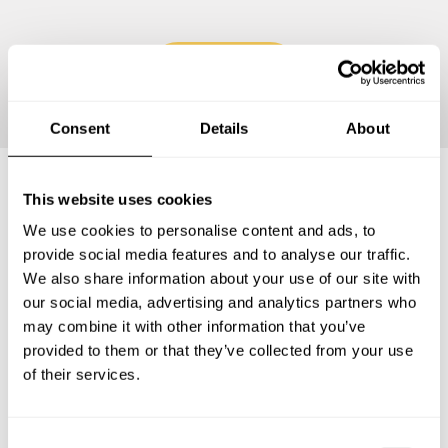
Continuer
Consent
Details
About
This website uses cookies
Questions fréquemment
We use cookies to personalise content and ads, to
posées
provide social media features and to analyse our traffic.
We also share information about your use of our site with
our social media, advertising and analytics partners who
Vous trouverez ci-dessous les questions les plus
may combine it with other information that you’ve
fréquentes sur Chefs a Domicile à Villeneuve-sur-Lot.
provided to them or that they’ve collected from your use
of their services.
Que comprend un service de Chef a Domicile à
C