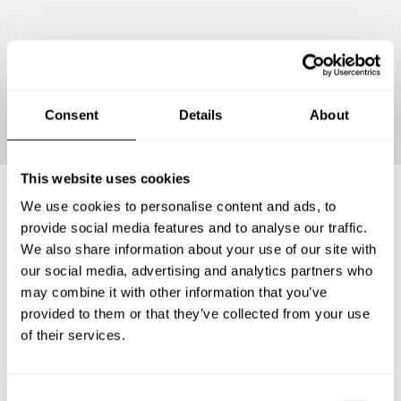
Continuer
Consent
Details
About
This website uses cookies
We use cookies to personalise content and ads, to
Questions fréquemment
provide social media features and to analyse our traffic.
We also share information about your use of our site with
posées
our social media, advertising and analytics partners who
may combine it with other information that you’ve
Vous trouverez ci-dessous les questions les plus
provided to them or that they’ve collected from your use
fréquentes sur Chefs a Domicile à Salon-de-Provence.
of their services.
C