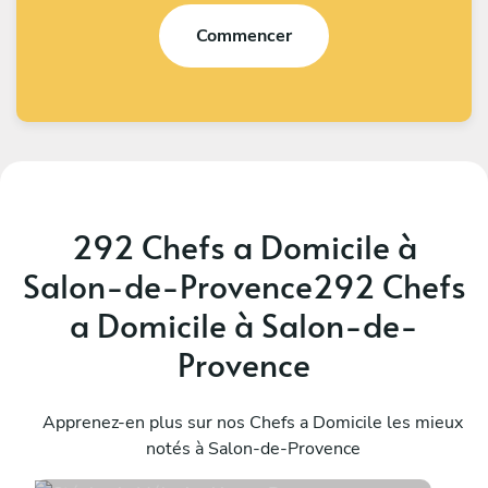
Commencer
292 Chefs a Domicile à
Salon-de-Provence292 Chefs
a Domicile à Salon-de-
Provence
Stéphanie Mélanie
R
Aix-en-Provence
Apprenez-en plus sur nos Chefs a Domicile les mieux
M
notés à Salon-de-Provence
4.9
•
90 services