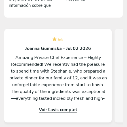
información sobre que
5
/
5
Joanna Guminska - Jul 02 2026
Amazing Private Chef Experience – Highly
Recommended! We recently had the pleasure
C
to spend time with Stephanie, who prepared a
private dinner for our family of 12, and it was an
l
unforgettable experience from start to finish.
he
The quality of the ingredients was exceptional
w
—everything tasted incredibly fresh and high-
end. Each dish was absolutely delicious, but the
Voir l'avis complet
mussels and the lamb were true standouts. We
have never had mussels this good, and the lamb
was cooked to perfection; it literally melted in