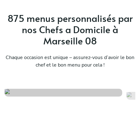
chef who truly cares about the food she serves,
Stephanie is the one to book.
875 menus personnalisés par
nos Chefs a Domicile à
Marseille 08
Chaque occasion est unique – assurez-vous d’avoir le bon
Seasonal provençal menu
chef et le bon menu pour cela !
(spring edition)
Hi
Voir le menu
Voi