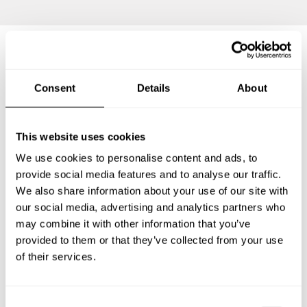
Questions fréquemment
Consent
Details
About
posées
This website uses cookies
Vous trouverez ci-dessous les questions les plus
fréquentes sur Chefs a Domicile à Marseille 08.
We use cookies to personalise content and ads, to
provide social media features and to analyse our traffic.
We also share information about your use of our site with
our social media, advertising and analytics partners who
may combine it with other information that you’ve
Que comprend un service de Chef a Domicile à
Marseille 08?
provided to them or that they’ve collected from your use
of their services.
Combien coûte un Chef a Domicile à Marseille 08?
C