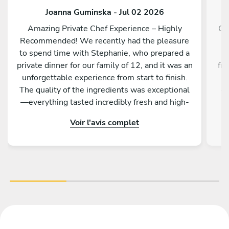
Joanna Guminska - Jul 02 2026
Amazing Private Chef Experience – Highly
Ch
Recommended! We recently had the pleasure
to spend time with Stephanie, who prepared a
private dinner for our family of 12, and it was an
fr
unforgettable experience from start to finish.
ma
The quality of the ingredients was exceptional
gr
—everything tasted incredibly fresh and high-
e
end. Each dish was absolutely delicious, but the
ex
Voir l'avis complet
mussels and the lamb were true standouts. We
have never had mussels this good, and the lamb
was cooked to perfection; it literally melted in
our mouths. Beyond her culinary skills,
Stephanie was a delight to work with. She is
incredibly friendly, professional, and easy to
communicate with, making the entire evening
run smoothly. We recommend her with all our
hearts! If you are looking for a top-tier private