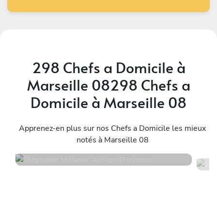
298 Chefs a Domicile à
Marseille 08298 Chefs a
Domicile à Marseille 08
Stéphanie Mélanie
A
Aix-en-Provence
Apprenez-en plus sur nos Chefs a Domicile les mieux
L
notés à Marseille 08
4.9
•
90 services