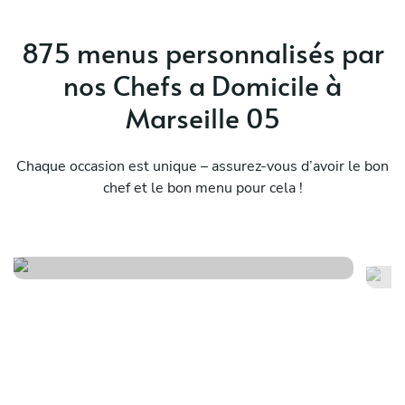
chef who truly cares about the food she serves,
Stephanie is the one to book.
875 menus personnalisés par
nos Chefs a Domicile à
Marseille 05
Chaque occasion est unique – assurez-vous d’avoir le bon
Seasonal provençal menu
chef et le bon menu pour cela !
(spring edition)
Hi
Voir le menu
Voi