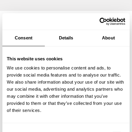
Questions fréquemment
Consent
Details
About
posées
This website uses cookies
Vous trouverez ci-dessous les questions les plus
fréquentes sur Chefs a Domicile à Marseille 05.
We use cookies to personalise content and ads, to
provide social media features and to analyse our traffic.
We also share information about your use of our site with
our social media, advertising and analytics partners who
may combine it with other information that you’ve
Que comprend un service de Chef a Domicile à
Marseille 05?
provided to them or that they’ve collected from your use
of their services.
Combien coûte un Chef a Domicile à Marseille 05?
C