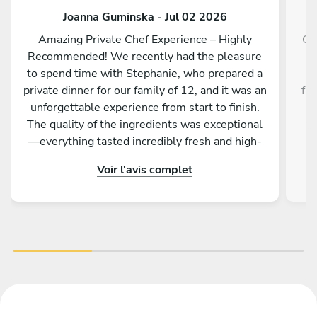
Joanna Guminska - Jul 02 2026
Amazing Private Chef Experience – Highly
Ch
Recommended! We recently had the pleasure
to spend time with Stephanie, who prepared a
private dinner for our family of 12, and it was an
fr
unforgettable experience from start to finish.
ma
The quality of the ingredients was exceptional
gr
—everything tasted incredibly fresh and high-
e
end. Each dish was absolutely delicious, but the
ex
Voir l'avis complet
mussels and the lamb were true standouts. We
have never had mussels this good, and the lamb
was cooked to perfection; it literally melted in
our mouths. Beyond her culinary skills,
Stephanie was a delight to work with. She is
incredibly friendly, professional, and easy to
communicate with, making the entire evening
run smoothly. We recommend her with all our
hearts! If you are looking for a top-tier private