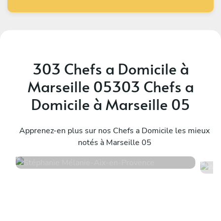
303 Chefs a Domicile à
Marseille 05303 Chefs a
Domicile à Marseille 05
Stéphanie Mélanie
A
Aix-en-Provence
Apprenez-en plus sur nos Chefs a Domicile les mieux
L
notés à Marseille 05
4.9
•
90 services