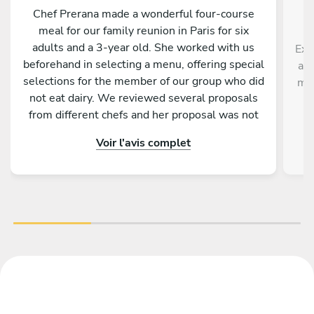
Chef Prerana made a wonderful four-course
meal for our family reunion in Paris for six
adults and a 3-year old. She worked with us
Exc
beforehand in selecting a menu, offering special
ave
selections for the member of our group who did
men
not eat dairy. We reviewed several proposals
p
from different chefs and her proposal was not
di
only the most interesting and very original, but
Voir l'avis complet
she was the only one to include three different
appetizers, each of which was delicious and
could have been a starter course on its own.
She also made a special chocolate dessert for
my wife’s birthday at our request. Prerana
arrived at the promised time to prepare the
meal in our rental apartment and cleaned
everything spotlessly before she left. She was
friendly but not intrusive during the meal,
setting a beautiful table and plating and serving