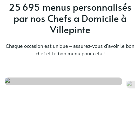
the dishes flawlessly. The dinner was a huge
25 695 menus personnalisés
success with everyone, even the toddler. It was
par nos Chefs a Domicile à
like having a Michelin-starred dinner in the
comfort of your own home. We look forward to
Villepinte
doing this again sometime.
Chaque occasion est unique – assurez-vous d’avoir le bon
chef et le bon menu pour cela !
Adequate
M
Voir le menu
Voi