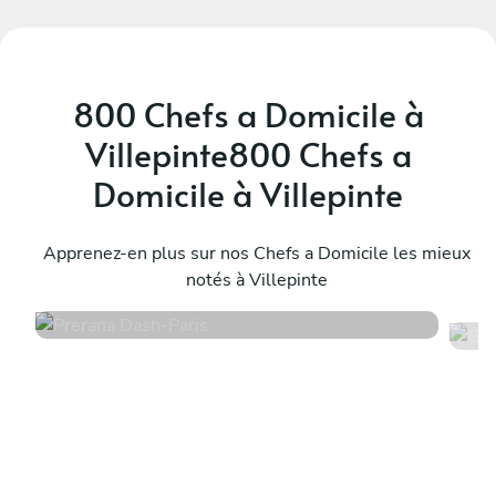
800 Chefs a Domicile à
Villepinte800 Chefs a
Domicile à Villepinte
Prerana Dash
G
Paris
Apprenez-en plus sur nos Chefs a Domicile les mieux
P
notés à Villepinte
4.8
•
218 services