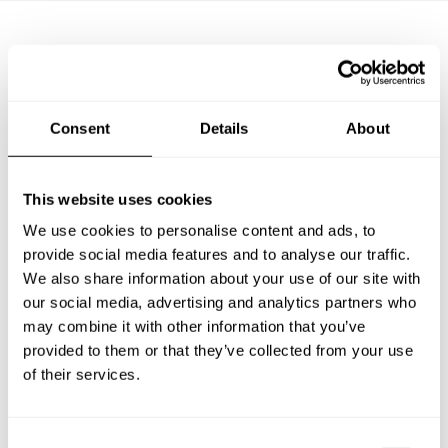
Questions fréquemment
posées
Consent
Details
About
Vous trouverez ci-dessous les questions les plus
fréquentes sur Chefs a Domicile à Villepinte.
This website uses cookies
We use cookies to personalise content and ads, to
provide social media features and to analyse our traffic.
We also share information about your use of our site with
Que comprend un service de Chef a Domicile à
our social media, advertising and analytics partners who
Villepinte?
may combine it with other information that you’ve
provided to them or that they’ve collected from your use
Combien coûte un Chef a Domicile à Villepinte?
of their services.
Comment puis-je réserver un Chef a Domicile à
Villepinte?
C