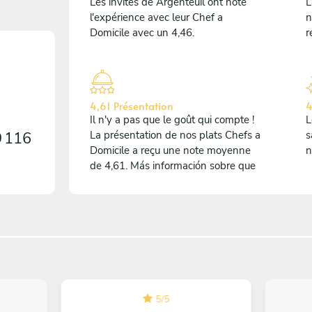
Les invités de Argenteuil ont noté
L
l'expérience avec leur Chef a
n
Domicile avec un 4,46.
r
4,61 Présentation
4
Il n'y a pas que le goût qui compte !
L
9 116
La présentation de nos plats Chefs a
s
Domicile a reçu une note moyenne
n
de 4,61. Más información sobre que
5
/
5