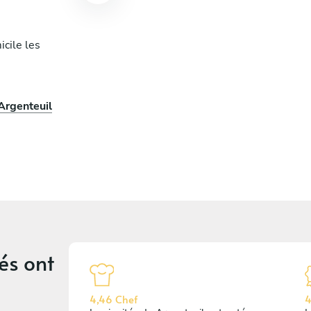
cile les
 Argenteuil
és
ont
4,46 Chef
4