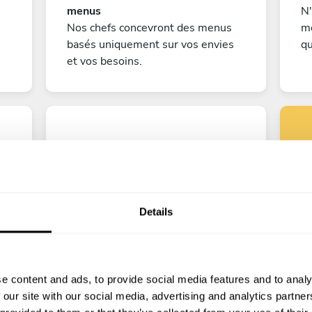
menus
N'
Nos chefs concevront des menus
me
basés uniquement sur vos envies
qu
et vos besoins.
Details
co
Bon appétit!
e
Il ne vous reste plus qu'à compter
e content and ads, to provide social media features and to analy
les jours avant que votre
 our site with our social media, advertising and analytics partn
ef
expérience culinaire ne commence !