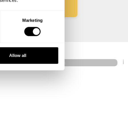
 services.
Marketing
Gustave Migdal
Paris
4.9
•
114 services
Allow all