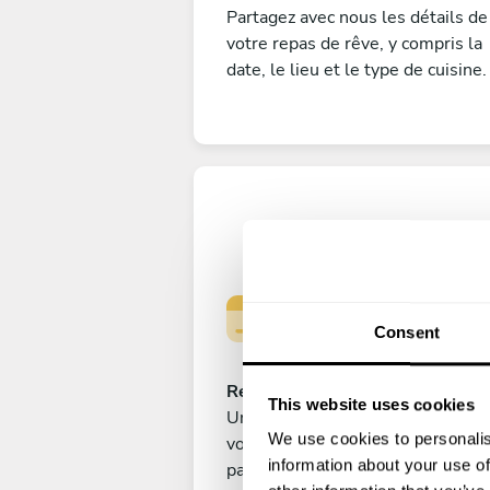
Partagez avec nous les détails de
votre repas de rêve, y compris la
date, le lieu et le type de cuisine.
Consent
Réservez votre expérience
This website uses cookies
Une fois que vous êtes satisfait d
We use cookies to personalis
votre choix, soumettez votre
information about your use of
paiement pour sécuriser votre ch