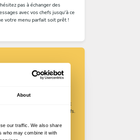
hésitez pas à échanger des
ssages avec vos chefs jusqu'à ce
e votre menu parfait soit prêt !
trouvez votre
chef
About
Personnalisez votre demande et
mmencez à parler avec nos chefs.
se our traffic. We also share
ers who may combine it with
Commencer