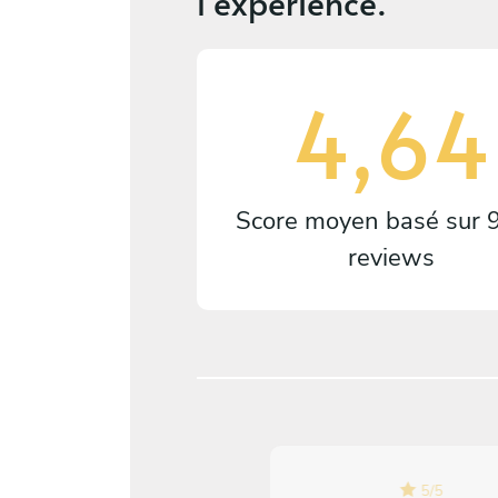
l'expérience.
4,64
Score moyen basé sur
reviews
5
/
5
5
/
5