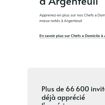
à Argenteuil
Philippe Saker
Apprenez-en plus sur nos Chefs a Domi
Paris
mieux notés à Argenteuil
vices
4.8
•
104 services
En savoir plus sur Chefs a Domicile à
Plus de
66 600 invit
déjà apprécié