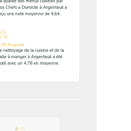
a qualité des menus cuisinés par
os Chefs a Domicile à Argenteuil a
eçu une note moyenne de 4,64.
,78 Propreté
e nettoyage de la cuisine et de la
alle à manger à Argenteuil a été
oté avec un 4,78 en moyenne.
5
/
5
5
/
5