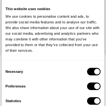
This website uses cookies
We use cookies to personalise content and ads, to
Ver mais fotos
provide social media features and to analyse our traffic.
We also share information about your use of our site with
our social media, advertising and analytics partners who
may combine it with other information that you’ve
provided to them or that they’ve collected from your use
of their services.
Reserve sua experiência com
C
Necessary
o
Mariana
n
s
Preferences
Especifique os detalhes de suas solicitações e nossos
e
chefs lhe enviarão um menu personalizado.
n
t
Statistics