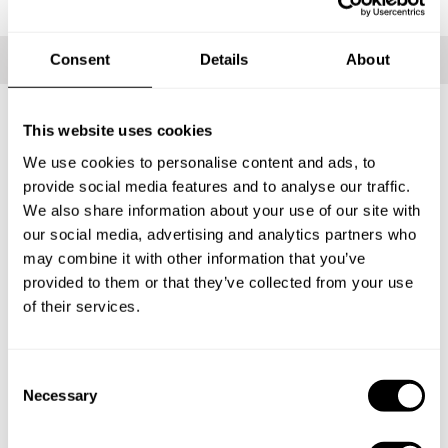
Consent
Details
About
This website uses cookies
O que está incluído?
We use cookies to personalise content and ads, to
provide social media features and to analyse our traffic.
We also share information about your use of our site with
Personalize tua mensagem e presenteie esta experiência
our social media, advertising and analytics partners who
única. Deixe para o destinatário selecionar a data, indicar
may combine it with other information that you’ve
suas preferências culinárias e escolher entre vários chefs
provided to them or that they’ve collected from your use
e menus para desfrutar de uma experiência inesquecível.
of their services.
1
C
Necessary
o
n
Presente
s