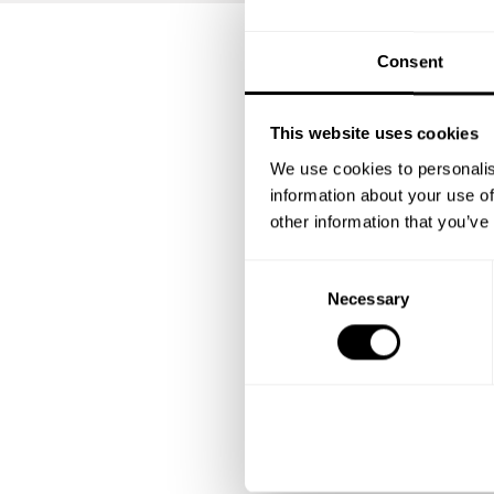
Consent
This website uses cookies
We use cookies to personalis
information about your use of
other information that you’ve
C
Necessary
o
n
s
e
n
t
S
e