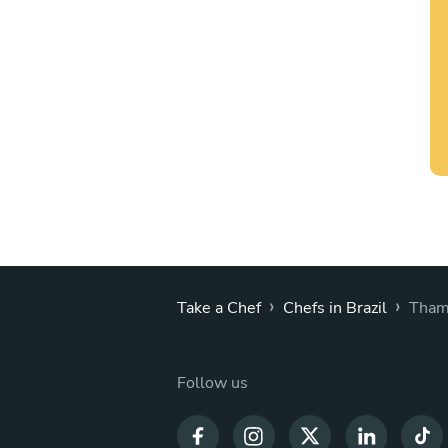
›
›
Take a Chef
Chefs in Brazil
Tham
Follow us