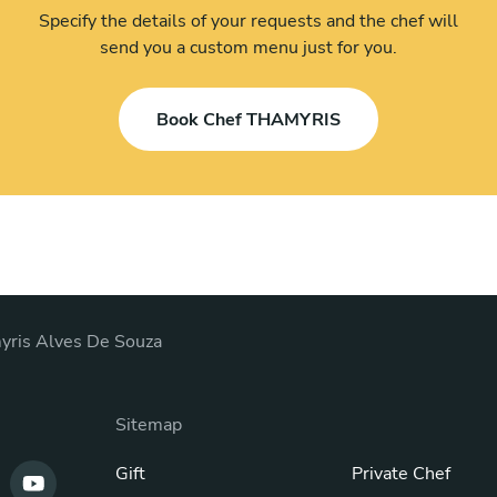
Specify the details of your requests and the chef will
send you a custom menu just for you.
Book Chef THAMYRIS
yris Alves De Souza
Sitemap
Gift
Private Chef