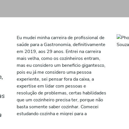
Eu mudei minha carreira de profissional de
saúde para a Gastronomia, definitivamente
em 2019, aos 29 anos. Entrei na carreira
mais velha, como os cozinheiros entram,
mas eu considero um beneficio gigantesco,
pois eu já me considero uma pessoa
m,
experiente, sei pensar fora da caixa, a
expertise em lidar com pessoas e
resolução de problemas, certas habilidades
as
que um cozinheiro precisa ter, porque não
basta somente saber cozinhar. Comecei
a
estudando cozinha e migrei para a
confeitaria, onde me sinto mais confortável
comercializando e em eventos atuo tanto