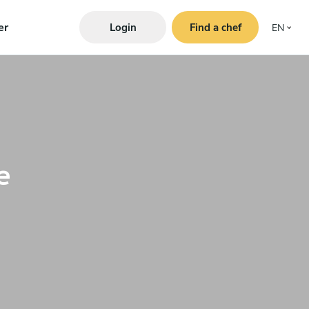
er
Login
Find a chef
EN
e