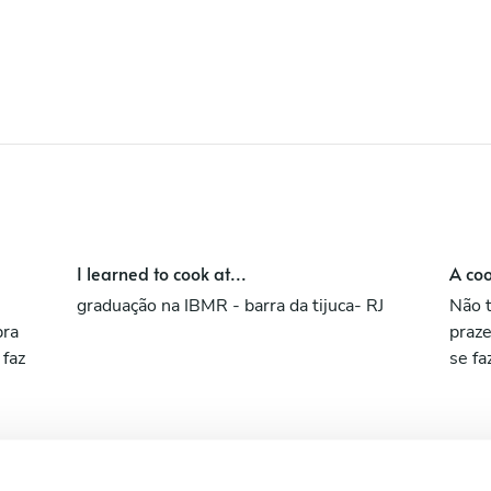
como cozinheira quanto confeiteira. Estou
em constante mudança e aprendizado e
adoro conhecer lugares , pessoas e viver
novas experiencias.
I learned to cook at...
A coo
graduação na IBMR - barra da tijuca- RJ
Não t
bra
praze
 faz
se fa