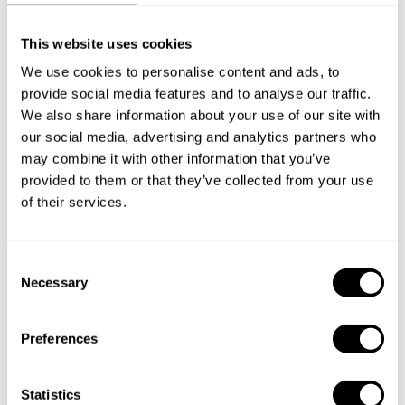
This website uses cookies
We use cookies to personalise content and ads, to
provide social media features and to analyse our traffic.
Book Chef Anthony
We also share information about your use of our site with
our social media, advertising and analytics partners who
may combine it with other information that you’ve
provided to them or that they’ve collected from your use
of their services.
Take a Chef services in nearby
C
cities
Necessary
o
n
s
Discover cities near Plouzané where you can enjoy a
Preferences
e
Private Chef service
n
t
Statistics