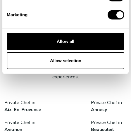
S
Private Chef in
e
Marketing
Brest
l
e
c
t
Cities where you can enjoy a
Allow all
i
Chef
o
n
Allow selection
Discover cities of France where you can enjoy our
experiences.
Private Chef in
Private Chef in
Aix-En-Provence
Annecy
Private Chef in
Private Chef in
Avignon
Beausoleil