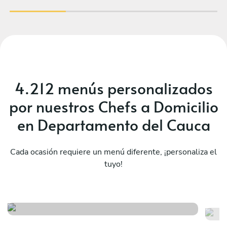
4.212 menús personalizados
por nuestros Chefs a Domicilio
en Departamento del Cauca
Cada ocasión requiere un menú diferente, ¡personaliza el
tuyo!
Pho fire
Vi
Ver menú
Ver