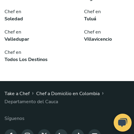
Chef en
Chef en
Soledad
Tuluá
Chef en
Chef en
Valledupar
Villavicencio
Chef en
Todos Los Destinos
›
›
Take a Chef
Chef a Domicilio en Colombia
Departamento del Cauca
Síguenos