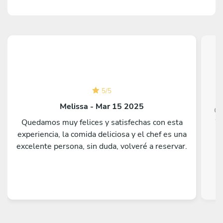
5
/
5
Melissa - Mar 15 2025
Ch
Quedamos muy felices y satisfechas con esta
We
experiencia, la comida deliciosa y el chef es una
go
excelente persona, sin duda, volveré a reservar.
h