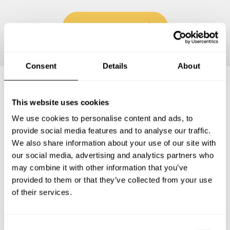
Personalizar Menú
Consent
Details
About
Preguntas frecuentes
This website uses cookies
We use cookies to personalise content and ads, to
provide social media features and to analyse our traffic.
Estas son las preguntas más frecuentes sobre Chef a
We also share information about your use of our site with
Domicilio en Departamento del Cauca.
our social media, advertising and analytics partners who
may combine it with other information that you’ve
provided to them or that they’ve collected from your use
of their services.
¿Qué incluye un servicio de Chef a Domicilio en
Departamento del Cauca?
C