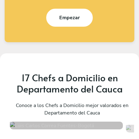
Empezar
17 Chefs a Domicilio en
Departamento del Cauca
Luis Carlos Correa Fuentes
N
Bogotá
Conoce a los Chefs a Domicilio mejor valorados en
E
Departamento del Cauca
4.9
•
110 servicios