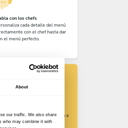
bla con los chefs
rsonaliza cada detalle del menú
rectamente con el chef hasta dar
n el menú perfecto.
Encuentra tu
About
chef
se our traffic. We also share
rsonaliza tu solicitud y empieza a
ers who may combine it with
hablar con los chefs.