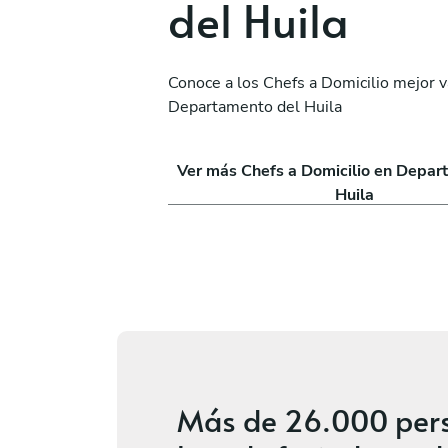
del Huila
Conoce a los Chefs a Domicilio mejor 
Ramón Eduardo Cuet
Departamento del Huila
deño S.
Rodríguez
Bogotá
Ver más Chefs a Domicilio en Depar
ios
4.7
•
10 servicios
Huila
Más de
26.000 per