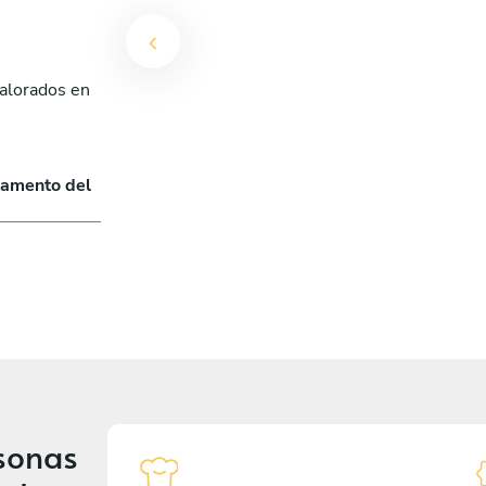
valorados en
o
tamento del
sonas