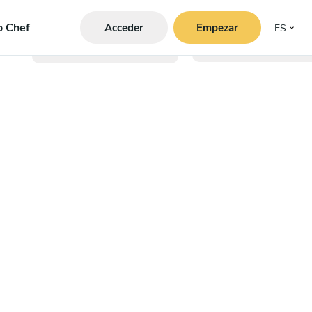
o Chef
Acceder
Empezar
ES