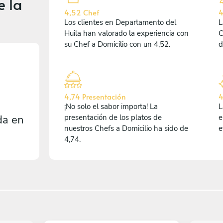
e la
4,52 Chef
4
Los clientes en Departamento del
L
Huila han valorado la experiencia con
C
su Chef a Domicilio con un 4,52.
d
4,74 Presentación
4
¡No solo el sabor importa! La
L
da en
presentación de los platos de
e
nuestros Chefs a Domicilio ha sido de
e
4,74.