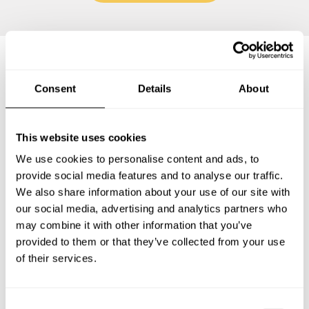
Preguntas frecuentes
Consent
Details
About
Estas son las preguntas más frecuentes sobre Chef a
This website uses cookies
Domicilio en Piedecuesta.
We use cookies to personalise content and ads, to
provide social media features and to analyse our traffic.
We also share information about your use of our site with
our social media, advertising and analytics partners who
¿Qué incluye un servicio de Chef a Domicilio en
Piedecuesta?
may combine it with other information that you’ve
provided to them or that they’ve collected from your use
of their services.
¿Cuánto cuesta un Chef a Domicilio en Piedecuesta?
¿Cómo puedo reservar un Chef a Domicilio en
C