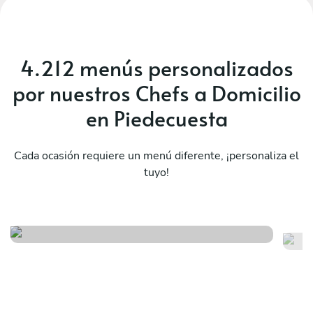
4.212 menús personalizados
por nuestros Chefs a Domicilio
en Piedecuesta
Cada ocasión requiere un menú diferente, ¡personaliza el
tuyo!
Pho fire
Vi
Ver menú
Ver