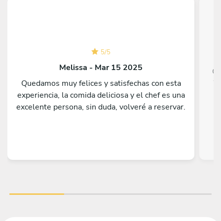
5
/
5
Melissa - Mar 15 2025
Ch
Quedamos muy felices y satisfechas con esta
We
experiencia, la comida deliciosa y el chef es una
go
excelente persona, sin duda, volveré a reservar.
h