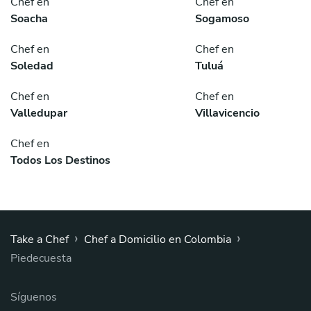
Chef en
Chef en
Soacha
Sogamoso
Chef en
Chef en
Soledad
Tuluá
Chef en
Chef en
Valledupar
Villavicencio
Chef en
Todos Los Destinos
›
›
Take a Chef
Chef a Domicilio en Colombia
Piedecuesta
Síguenos