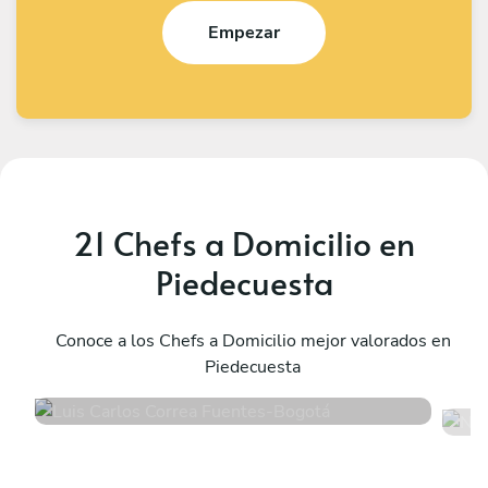
Empezar
21 Chefs a Domicilio en
Piedecuesta
Luis Carlos Correa Fuentes
N
Bogotá
Conoce a los Chefs a Domicilio mejor valorados en
E
Piedecuesta
4.9
•
110 servicios