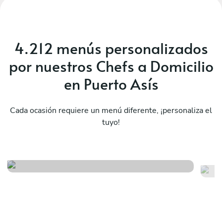
4.212 menús personalizados
por nuestros Chefs a Domicilio
en Puerto Asís
Cada ocasión requiere un menú diferente, ¡personaliza el
tuyo!
Pho fire
Vi
Ver menú
Ver