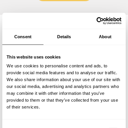
Preguntas frecuentes
Consent
Details
About
Estas son las preguntas más frecuentes sobre Chef a
This website uses cookies
Domicilio en Puerto Asís.
We use cookies to personalise content and ads, to
provide social media features and to analyse our traffic.
We also share information about your use of our site with
our social media, advertising and analytics partners who
¿Qué incluye un servicio de Chef a Domicilio en Puerto
Asís?
may combine it with other information that you’ve
provided to them or that they’ve collected from your use
of their services.
¿Cuánto cuesta un Chef a Domicilio en Puerto Asís?
¿Cómo puedo reservar un Chef a Domicilio en Puerto
C