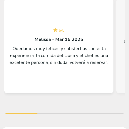
5
/
5
Melissa - Mar 15 2025
Ch
Quedamos muy felices y satisfechas con esta
We
experiencia, la comida deliciosa y el chef es una
go
excelente persona, sin duda, volveré a reservar.
h