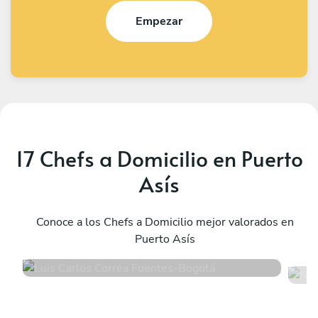
Empezar
17 Chefs a Domicilio en Puerto
Asís
Luis Carlos Correa Fuentes
N
Bogotá
Conoce a los Chefs a Domicilio mejor valorados en
E
Puerto Asís
4.9
•
110 servicios