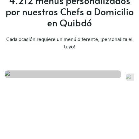
4.212 menús personalizados
por nuestros Chefs a Domicilio
en Quibdó
Cada ocasión requiere un menú diferente, ¡personaliza el
tuyo!
Avant-garde kitchen
Mé
Ver menú
Ver