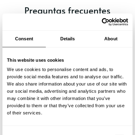
Preguntas frecuentes
Estas son las preguntas más frecuentes sobre Chef a
Domicilio en Quibdó.
Consent
Details
About
This website uses cookies
¿Qué incluye un servicio de Chef a Domicilio en
Quibdó?
We use cookies to personalise content and ads, to
provide social media features and to analyse our traffic.
We also share information about your use of our site with
¿Cuánto cuesta un Chef a Domicilio en Quibdó?
our social media, advertising and analytics partners who
may combine it with other information that you’ve
¿Cómo puedo reservar un Chef a Domicilio en Quibdó?
provided to them or that they’ve collected from your use
of their services.
¿Cómo puedo encontrar un Chef a Domicilio en
Quibdó?
C