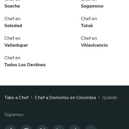
Soacha
Sogamoso
Chef en
Chef en
Soledad
Tuluá
Chef en
Chef en
Valledupar
Villavicencio
Chef en
Todos Los Destinos
›
›
Take a Chef
Chef a Domicilio en Colombia
Quibdó
Síguenos