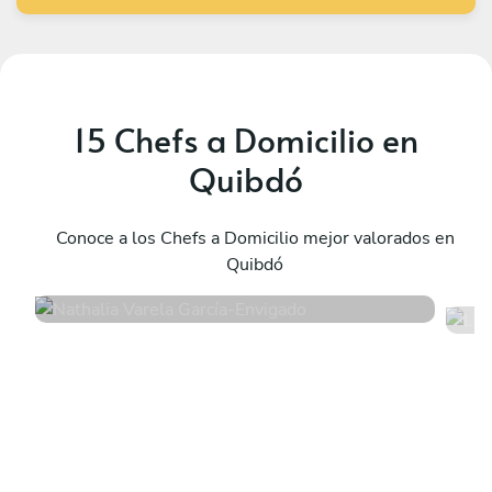
15 Chefs a Domicilio en
Quibdó
Nathalia Varela García
L
Envigado
Conoce a los Chefs a Domicilio mejor valorados en
G
Quibdó
4.9
•
328 servicios