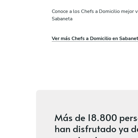
Conoce a los Chefs a Domicilio mejor 
Sabaneta
der Cardona
Daniel Mancera
Ver más Chefs a Domicilio en Sabane
Medellín
os
Nuevo
Más de
18.800 per
han disfrutado ya d