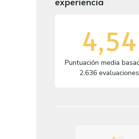
experiencia
4,54
Puntuación media basa
2.636 evaluaciones
5
/
5