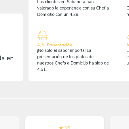
Los clientes en Sabaneta han
L
valorado la experiencia con su Chef a
C
Domicilio con un 4,28.
r
4,51 Presentación
4
¡No solo el sabor importa! La
L
da en
presentación de los platos de
e
nuestros Chefs a Domicilio ha sido de
u
4,51.
5
/
5