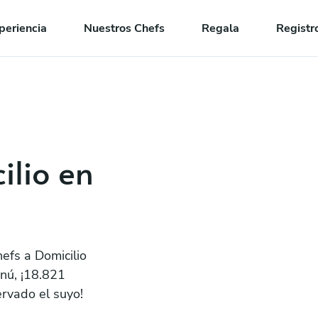
periencia
Nuestros Chefs
Regala
Registr
ilio en
efs a Domicilio
nú, ¡18.821
ervado el suyo!