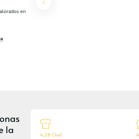
valorados en
ta
sonas
e la
4,28 Chef
4