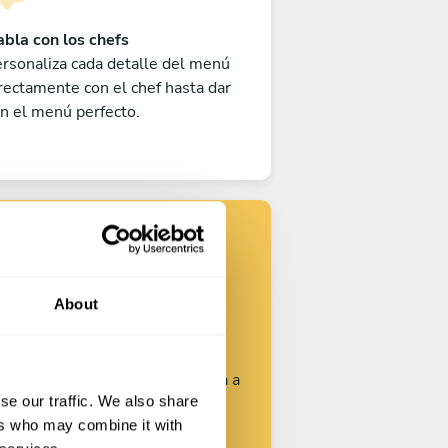
bla con los chefs
rsonaliza cada detalle del menú
rectamente con el chef hasta dar
n el menú perfecto.
Encuentra tu
chef
About
rsonaliza tu solicitud y empieza a
se our traffic. We also share
hablar con los chefs.
ers who may combine it with