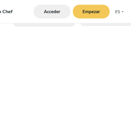
o Chef
Acceder
Empezar
ES