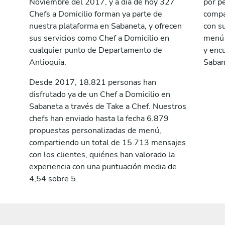
Noviembre del 2017, y a día de hoy 327
por p
Chefs a Domicilio forman ya parte de
compa
nuestra plataforma en Sabaneta, y ofrecen
con su
sus servicios como Chef a Domicilio en
menú a
cualquier punto de Departamento de
y encu
Antioquia.
Saban
Desde 2017, 18.821 personas han
disfrutado ya de un Chef a Domicilio en
Sabaneta a través de Take a Chef. Nuestros
chefs han enviado hasta la fecha 6.879
propuestas personalizadas de menú,
compartiendo un total de 15.713 mensajes
con los clientes, quiénes han valorado la
experiencia con una puntuación media de
4,54 sobre 5.