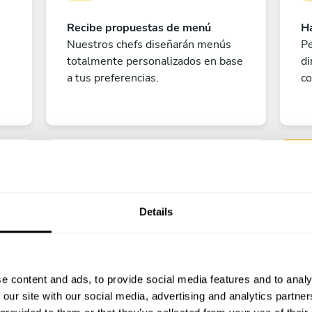
Recibe propuestas de menú
Ha
Nuestros chefs diseñarán menús
Pe
totalmente personalizados en base
di
a tus preferencias.
co
Details
Pe
e content and ads, to provide social media features and to analy
¡A disfrutar!
 our site with our social media, advertising and analytics partn
?
¡Todo listo! Ya solo queda contar