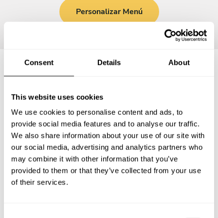
Personalizar Menú
Consent
Details
About
Preguntas frecuentes
This website uses cookies
We use cookies to personalise content and ads, to
Estas son las preguntas más frecuentes sobre Chef a
provide social media features and to analyse our traffic.
Domicilio en Puntarenas Costa Rica.
We also share information about your use of our site with
our social media, advertising and analytics partners who
may combine it with other information that you’ve
provided to them or that they’ve collected from your use
¿Qué incluye un servicio de Chef a Domicilio en
of their services.
Puntarenas Costa Rica?
¿Cuánto cuesta un Chef a Domicilio en Puntarenas
C
Costa Rica?