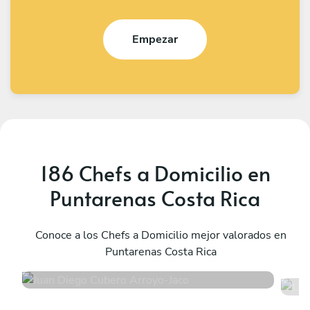
Empezar
186 Chefs a Domicilio en
Puntarenas Costa Rica
Juan Diego Cubero Arroyo
L
Jaco
Conoce a los Chefs a Domicilio mejor valorados en
S
Puntarenas Costa Rica
5
•
297 servicios