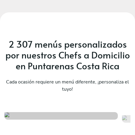
2 307 menús personalizados
por nuestros Chefs a Domicilio
en Puntarenas Costa Rica
Cada ocasión requiere un menú diferente, ¡personaliza el
tuyo!
Menu tico
Co
Ver menú
Ver