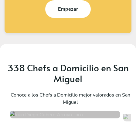
Empezar
338 Chefs a Domicilio en San
Miguel
Juan Diego Cubero Arroyo
L
Jaco
Conoce a los Chefs a Domicilio mejor valorados en San
S
Miguel
5
•
297 servicios