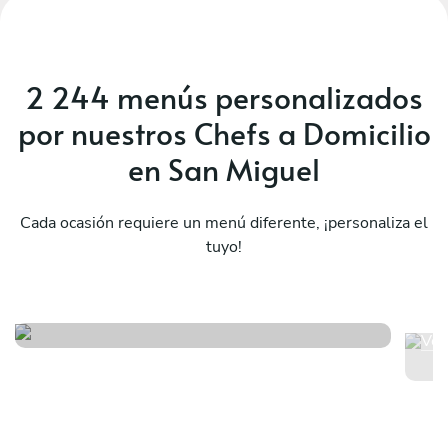
2 244 menús personalizados
por nuestros Chefs a Domicilio
en San Miguel
Cada ocasión requiere un menú diferente, ¡personaliza el
tuyo!
M
Costa rica on the table
co
ti
Ver menú
Ver