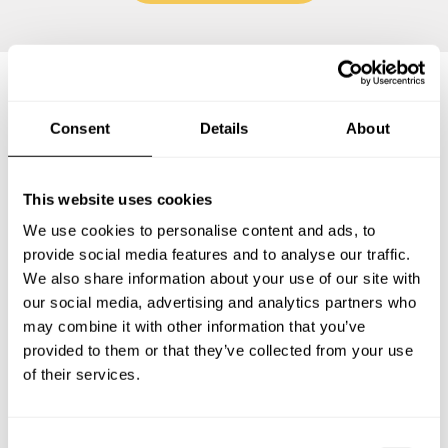
Preguntas frecuentes
Consent
Details
About
Estas son las preguntas más frecuentes sobre Chef a
This website uses cookies
Domicilio en San Miguel.
We use cookies to personalise content and ads, to
provide social media features and to analyse our traffic.
We also share information about your use of our site with
our social media, advertising and analytics partners who
¿Qué incluye un servicio de Chef a Domicilio en San
Miguel?
may combine it with other information that you’ve
provided to them or that they’ve collected from your use
of their services.
¿Cuánto cuesta un Chef a Domicilio en San Miguel?
¿Cómo puedo reservar un Chef a Domicilio en San
C